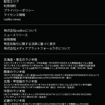
配信エリア
利用規約
プライバシーポリシー
ライセンス情報
radiko news
株式会社radikoについて
ニュースリリース
採用情報
特定商取引に関する法律に基づく表示
株式会社メディアプラットフォームラボについて
北海道・東北のラジオ局
ＨＢＣラジオ
ＳＴＶラジオ
AIR-G'（FM北海道）
FM NORTH WAVE
ＲＡＢ青森放送
エフエム青森
IBCラジオ
エフエム岩手
tbcラジオ
Date fm（エフエム仙台）
ABSラジオ
エフエム秋田
YBC山形放送
Rhythm Station エフエム山形
RFCラジオ福島
ふくしまFM
NHK AM（札幌）
NHK AM（仙台）
関東のラジオ局
TBSラジオ
文化放送
ニッポン放送
interfm
TOKYO FM
J-WAVE
ラジオ日本
BAYFM78
NACK5
ＦＭヨコハマ
LuckyFM 茨城放送
CRT栃木放送
RadioBerry
FM GUNMA
NHK AM（東京）
北陸・甲信越のラジオ局
ＢＳＮラジオ
FM NIIGATA
ＫＮＢラジオ
ＦＭとやま
MROラジオ
エフエム石川
FBCラジオ
FM福井
YBSラジオ
FM FUJI
SBCラジオ
ＦＭ長野
NHK AM（東京）
NHK AM（名古屋）
中部のラジオ局
CBCラジオ
東海ラジオ
ぎふチャン
ZIP-FM
FM AICHI
ＦＭ ＧＩＦＵ
SBSラジオ
K-MIX SHIZUOKA
レディオキューブ ＦＭ三重
NHK AM（名古屋）
近畿のラジオ局
ABCラジオ
MBSラジオ
OBCラジオ大阪
FM COCOLO
FM802
FM大阪
ラジオ関西
Kiss FM KOBE