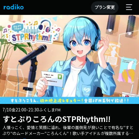
プラン変更
7/10
21:00-21:30
金
ふくしまFM
すとぷりころんのSTPRhythm!!
人懐っこく、愛情と笑顔に溢れ、後輩の面倒見が良いことで有名な"すと
ぷり"のムードメーカー"ころんくん"！歌い手アイドルが複数所属する