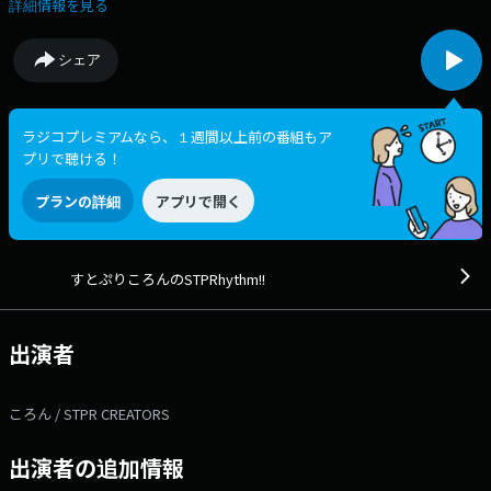
STPRの後輩はころんくんのことを愛を込めて"師匠"と呼びます。今回、そ
詳細情報を見る
んな「ころん師匠」がSTPRファミリーの仲間たちをアシスタントとして
迎え、地上波ラジオの世界へ挑戦！ 「すとぷり」「Knight A – 騎士A -」
シェア
「AMPTAKxCOLORS」「めておら – Meteorites -」「すにすて -
SneakerStep」STPRファミリーや、ころん師匠が気になっているあの有
名タレントがゲストで登場するかも！？ 番組Webサイト：https://jfn-
pods.com/program/300010528 メッセージフォーム：
ラジコプレミアムなら、１週間以上前の番組もア
https://form.jfn.co.jp/stprhythm/message
プリで聴ける！
プランの詳細
アプリで開く
すとぷりころんのSTPRhythm!!
出演者
ころん / STPR CREATORS
出演者の追加情報