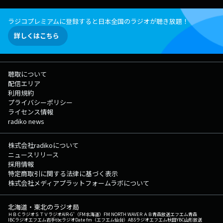
ラジコプレミアムに登録すると日本全国のラジオが聴き放題！
詳しくはこちら
聴取について
配信エリア
利用規約
プライバシーポリシー
ライセンス情報
radiko news
株式会社radikoについて
ニュースリリース
採用情報
特定商取引に関する法律に基づく表示
株式会社メディアプラットフォームラボについて
北海道・東北のラジオ局
ＨＢＣラジオ
ＳＴＶラジオ
AIR-G'（FM北海道）
FM NORTH WAVE
ＲＡＢ青森放送
エフエム青森
IBCラジオ
エフエム岩手
tbcラジオ
Date fm（エフエム仙台）
ABSラジオ
エフエム秋田
YBC山形放送