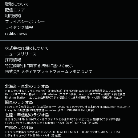
聴取について
配信エリア
利用規約
プライバシーポリシー
ライセンス情報
radiko news
株式会社radikoについて
ニュースリリース
採用情報
特定商取引に関する法律に基づく表示
株式会社メディアプラットフォームラボについて
北海道・東北のラジオ局
ＨＢＣラジオ
ＳＴＶラジオ
AIR-G'（FM北海道）
FM NORTH WAVE
ＲＡＢ青森放送
エフエム青森
IBCラジオ
エフエム岩手
tbcラジオ
Date fm（エフエム仙台）
ABSラジオ
エフエム秋田
YBC山形放送
Rhythm Station エフエム山形
RFCラジオ福島
ふくしまFM
NHK AM（札幌）
NHK AM（仙台）
関東のラジオ局
TBSラジオ
文化放送
ニッポン放送
interfm
TOKYO FM
J-WAVE
ラジオ日本
BAYFM78
NACK5
ＦＭヨコハマ
LuckyFM 茨城放送
CRT栃木放送
RadioBerry
FM GUNMA
NHK AM（東京）
北陸・甲信越のラジオ局
ＢＳＮラジオ
FM NIIGATA
ＫＮＢラジオ
ＦＭとやま
MROラジオ
エフエム石川
FBCラジオ
FM福井
YBSラジオ
FM FUJI
SBCラジオ
ＦＭ長野
NHK AM（東京）
NHK AM（名古屋）
中部のラジオ局
CBCラジオ
東海ラジオ
ぎふチャン
ZIP-FM
FM AICHI
ＦＭ ＧＩＦＵ
SBSラジオ
K-MIX SHIZUOKA
レディオキューブ ＦＭ三重
NHK AM（名古屋）