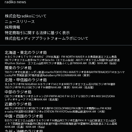
radiko news
株式会社radikoについて
ニュースリリース
採用情報
特定商取引に関する法律に基づく表示
株式会社メディアプラットフォームラボについて
北海道・東北のラジオ局
ＨＢＣラジオ
ＳＴＶラジオ
AIR-G'（FM北海道）
FM NORTH WAVE
ＲＡＢ青森放送
エフエム青森
IBCラジオ
エフエム岩手
tbcラジオ
Date fm（エフエム仙台）
ABSラジオ
エフエム秋田
YBC山形放送
Rhythm Station エフエム山形
RFCラジオ福島
ふくしまFM
NHK AM（札幌）
NHK AM（仙台）
関東のラジオ局
TBSラジオ
文化放送
ニッポン放送
interfm
TOKYO FM
J-WAVE
ラジオ日本
BAYFM78
NACK5
ＦＭヨコハマ
LuckyFM 茨城放送
CRT栃木放送
RadioBerry
FM GUNMA
NHK AM（東京）
北陸・甲信越のラジオ局
ＢＳＮラジオ
FM NIIGATA
ＫＮＢラジオ
ＦＭとやま
MROラジオ
エフエム石川
FBCラジオ
FM福井
YBSラジオ
FM FUJI
SBCラジオ
ＦＭ長野
NHK AM（東京）
NHK AM（名古屋）
中部のラジオ局
CBCラジオ
東海ラジオ
ぎふチャン
ZIP-FM
FM AICHI
ＦＭ ＧＩＦＵ
SBSラジオ
K-MIX SHIZUOKA
レディオキューブ ＦＭ三重
NHK AM（名古屋）
近畿のラジオ局
ABCラジオ
MBSラジオ
OBCラジオ大阪
FM COCOLO
FM802
FM大阪
ラジオ関西
Kiss FM KOBE
e-radio FM滋賀
KBS京都ラジオ
α-STATION FM KYOTO
wbs和歌山放送
NHK AM（大阪）
中国・四国のラジオ局
BSSラジオ
エフエム山陰
ＲＳＫラジオ
ＦＭ岡山
RCCラジオ
広島FM
ＫＲＹ山口放送
エフエム山口
ＪＲＴ四国放送
FM徳島
RNC西日本放送
FM香川
RNB南海放送
FM愛媛
RKC高知放送
エフエム高知
NHK AM（広島）
NHK AM（松山）
九州・沖縄のラジオ局