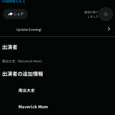
夕方を過ごしている。 その時間が少しでもより良いものになりますよ
詳細情報を見る
う。 Update Evening! 現代は多様性に満ちている。 ▽17:48〜 【
QUATOROBOOM Update Music 】 パソナリティーが選ぶミュージック
配信が終了
シェア
ニュース ▽17:55〜 【 FM福井ニュース 】 福井県内のニュース
しました
▽18:15〜 【 Update Artist 】 アーティストからのメッセージを週替り
でオンエア ▽18:25〜 【 天気予報 】 福井県内と近県の気象情報
番組Webサイト：https://x.com/updateevening2 Xハッシュタグは
Update Evening!
「#UpdateEvening」 Xアカウントは「@updateevening2」
出演者
南出大史（Maverick Mom）
出演者の追加情報
南出大史
Maverick Mom