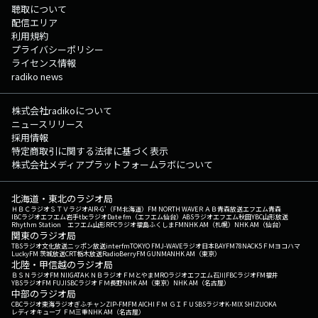
聴取について
配信エリア
利用規約
プライバシーポリシー
ライセンス情報
radiko news
株式会社radikoについて
ニュースリリース
採用情報
特定商取引に関する法律に基づく表示
株式会社メディアプラットフォームラボについて
北海道・東北のラジオ局
ＨＢＣラジオ
ＳＴＶラジオ
AIR-G'（FM北海道）
FM NORTH WAVE
ＲＡＢ青森放送
エフエム青森
IBCラジオ
エフエム岩手
tbcラジオ
Date fm（エフエム仙台）
ABSラジオ
エフエム秋田
YBC山形放送
Rhythm Station エフエム山形
RFCラジオ福島
ふくしまFM
NHK AM（札幌）
NHK AM（仙台）
関東のラジオ局
TBSラジオ
文化放送
ニッポン放送
interfm
TOKYO FM
J-WAVE
ラジオ日本
BAYFM78
NACK5
ＦＭヨコハマ
LuckyFM 茨城放送
CRT栃木放送
RadioBerry
FM GUNMA
NHK AM（東京）
北陸・甲信越のラジオ局
ＢＳＮラジオ
FM NIIGATA
ＫＮＢラジオ
ＦＭとやま
MROラジオ
エフエム石川
FBCラジオ
FM福井
YBSラジオ
FM FUJI
SBCラジオ
ＦＭ長野
NHK AM（東京）
NHK AM（名古屋）
中部のラジオ局
CBCラジオ
東海ラジオ
ぎふチャン
ZIP-FM
FM AICHI
ＦＭ ＧＩＦＵ
SBSラジオ
K-MIX SHIZUOKA
レディオキューブ ＦＭ三重
NHK AM（名古屋）