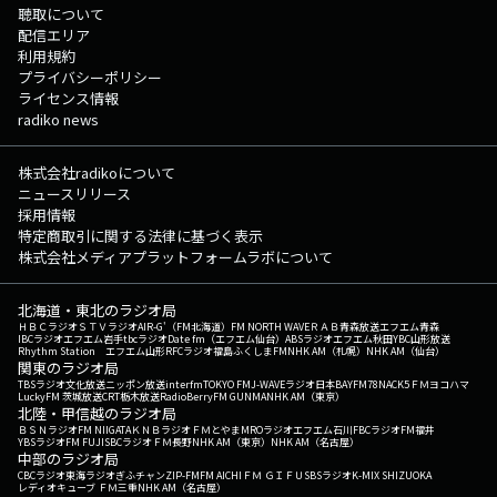
聴取について
配信エリア
利用規約
プライバシーポリシー
ライセンス情報
radiko news
株式会社radikoについて
ニュースリリース
採用情報
特定商取引に関する法律に基づく表示
株式会社メディアプラットフォームラボについて
北海道・東北のラジオ局
ＨＢＣラジオ
ＳＴＶラジオ
AIR-G'（FM北海道）
FM NORTH WAVE
ＲＡＢ青森放送
エフエム青森
IBCラジオ
エフエム岩手
tbcラジオ
Date fm（エフエム仙台）
ABSラジオ
エフエム秋田
YBC山形放送
Rhythm Station エフエム山形
RFCラジオ福島
ふくしまFM
NHK AM（札幌）
NHK AM（仙台）
関東のラジオ局
TBSラジオ
文化放送
ニッポン放送
interfm
TOKYO FM
J-WAVE
ラジオ日本
BAYFM78
NACK5
ＦＭヨコハマ
LuckyFM 茨城放送
CRT栃木放送
RadioBerry
FM GUNMA
NHK AM（東京）
北陸・甲信越のラジオ局
ＢＳＮラジオ
FM NIIGATA
ＫＮＢラジオ
ＦＭとやま
MROラジオ
エフエム石川
FBCラジオ
FM福井
YBSラジオ
FM FUJI
SBCラジオ
ＦＭ長野
NHK AM（東京）
NHK AM（名古屋）
中部のラジオ局
CBCラジオ
東海ラジオ
ぎふチャン
ZIP-FM
FM AICHI
ＦＭ ＧＩＦＵ
SBSラジオ
K-MIX SHIZUOKA
レディオキューブ ＦＭ三重
NHK AM（名古屋）