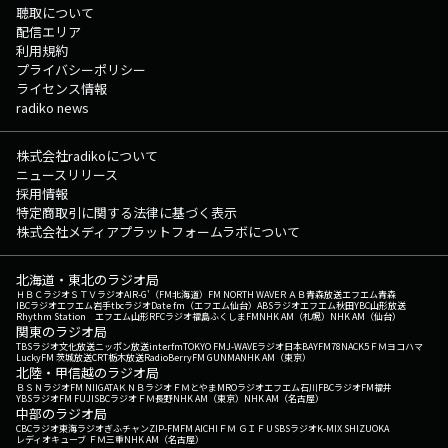
聴取について
配信エリア
利用規約
プライバシーポリシー
ライセンス情報
radiko news
株式会社radikoについて
ニュースリリース
採用情報
特定商取引に関する法律に基づく表示
株式会社メディアプラットフォームラボについて
北海道・東北のラジオ局
ＨＢＣラジオ
ＳＴＶラジオ
AIR-G'（FM北海道）
FM NORTH WAVE
ＲＡＢ青森放送
エフエム青森
IBCラジオ
エフエム岩手
tbcラジオ
Date fm（エフエム仙台）
ABSラジオ
エフエム秋田
YBC山形放送
Rhythm Station エフエム山形
RFCラジオ福島
ふくしまFM
NHK AM（札幌）
NHK AM（仙台）
関東のラジオ局
TBSラジオ
文化放送
ニッポン放送
interfm
TOKYO FM
J-WAVE
ラジオ日本
BAYFM78
NACK5
ＦＭヨコハマ
LuckyFM 茨城放送
CRT栃木放送
RadioBerry
FM GUNMA
NHK AM（東京）
北陸・甲信越のラジオ局
ＢＳＮラジオ
FM NIIGATA
ＫＮＢラジオ
ＦＭとやま
MROラジオ
エフエム石川
FBCラジオ
FM福井
YBSラジオ
FM FUJI
SBCラジオ
ＦＭ長野
NHK AM（東京）
NHK AM（名古屋）
中部のラジオ局
CBCラジオ
東海ラジオ
ぎふチャン
ZIP-FM
FM AICHI
ＦＭ ＧＩＦＵ
SBSラジオ
K-MIX SHIZUOKA
レディオキューブ ＦＭ三重
NHK AM（名古屋）