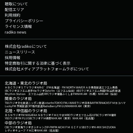
聴取について
配信エリア
利用規約
プライバシーポリシー
ライセンス情報
radiko news
株式会社radikoについて
ニュースリリース
採用情報
特定商取引に関する法律に基づく表示
株式会社メディアプラットフォームラボについて
北海道・東北のラジオ局
ＨＢＣラジオ
ＳＴＶラジオ
AIR-G'（FM北海道）
FM NORTH WAVE
ＲＡＢ青森放送
エフエム青森
IBCラジオ
エフエム岩手
tbcラジオ
Date fm（エフエム仙台）
ABSラジオ
エフエム秋田
YBC山形放送
Rhythm Station エフエム山形
RFCラジオ福島
ふくしまFM
NHK AM（札幌）
NHK AM（仙台）
関東のラジオ局
TBSラジオ
文化放送
ニッポン放送
interfm
TOKYO FM
J-WAVE
ラジオ日本
BAYFM78
NACK5
ＦＭヨコハマ
LuckyFM 茨城放送
CRT栃木放送
RadioBerry
FM GUNMA
NHK AM（東京）
北陸・甲信越のラジオ局
ＢＳＮラジオ
FM NIIGATA
ＫＮＢラジオ
ＦＭとやま
MROラジオ
エフエム石川
FBCラジオ
FM福井
YBSラジオ
FM FUJI
SBCラジオ
ＦＭ長野
NHK AM（東京）
NHK AM（名古屋）
中部のラジオ局
CBCラジオ
東海ラジオ
ぎふチャン
ZIP-FM
FM AICHI
ＦＭ ＧＩＦＵ
SBSラジオ
K-MIX SHIZUOKA
レディオキューブ ＦＭ三重
NHK AM（名古屋）