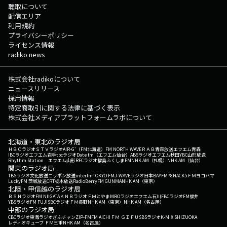
聴取について
配信エリア
利用規約
プライバシーポリシー
ライセンス情報
radiko news
株式会社radikoについて
ニュースリリース
採用情報
特定商取引に関する法律に基づく表示
株式会社メディアプラットフォームラボについて
北海道・東北のラジオ局
ＨＢＣラジオ
ＳＴＶラジオ
AIR-G'（FM北海道）
FM NORTH WAVE
ＲＡＢ青森放送
エフエム青森
IBCラジオ
エフエム岩手
tbcラジオ
Date fm（エフエム仙台）
ABSラジオ
エフエム秋田
YBC山形放送
Rhythm Station エフエム山形
RFCラジオ福島
ふくしまFM
NHK AM（札幌）
NHK AM（仙台）
関東のラジオ局
TBSラジオ
文化放送
ニッポン放送
interfm
TOKYO FM
J-WAVE
ラジオ日本
BAYFM78
NACK5
ＦＭヨコハマ
LuckyFM 茨城放送
CRT栃木放送
RadioBerry
FM GUNMA
NHK AM（東京）
北陸・甲信越のラジオ局
ＢＳＮラジオ
FM NIIGATA
ＫＮＢラジオ
ＦＭとやま
MROラジオ
エフエム石川
FBCラジオ
FM福井
YBSラジオ
FM FUJI
SBCラジオ
ＦＭ長野
NHK AM（東京）
NHK AM（名古屋）
中部のラジオ局
CBCラジオ
東海ラジオ
ぎふチャン
ZIP-FM
FM AICHI
ＦＭ ＧＩＦＵ
SBSラジオ
K-MIX SHIZUOKA
レディオキューブ ＦＭ三重
NHK AM（名古屋）