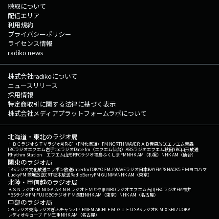
聴取について
配信エリア
利用規約
プライバシーポリシー
ライセンス情報
radiko news
株式会社radikoについて
ニュースリリース
採用情報
特定商取引に関する法律に基づく表示
株式会社メディアプラットフォームラボについて
北海道・東北のラジオ局
ＨＢＣラジオ
ＳＴＶラジオ
AIR-G'（FM北海道）
FM NORTH WAVE
ＲＡＢ青森放送
エフエム青森
IBCラジオ
エフエム岩手
tbcラジオ
Date fm（エフエム仙台）
ABSラジオ
エフエム秋田
YBC山形放送
Rhythm Station エフエム山形
RFCラジオ福島
ふくしまFM
NHK AM（札幌）
NHK AM（仙台）
関東のラジオ局
TBSラジオ
文化放送
ニッポン放送
interfm
TOKYO FM
J-WAVE
ラジオ日本
BAYFM78
NACK5
ＦＭヨコハマ
LuckyFM 茨城放送
CRT栃木放送
RadioBerry
FM GUNMA
NHK AM（東京）
北陸・甲信越のラジオ局
ＢＳＮラジオ
FM NIIGATA
ＫＮＢラジオ
ＦＭとやま
MROラジオ
エフエム石川
FBCラジオ
FM福井
YBSラジオ
FM FUJI
SBCラジオ
ＦＭ長野
NHK AM（東京）
NHK AM（名古屋）
中部のラジオ局
CBCラジオ
東海ラジオ
ぎふチャン
ZIP-FM
FM AICHI
ＦＭ ＧＩＦＵ
SBSラジオ
K-MIX SHIZUOKA
レディオキューブ ＦＭ三重
NHK AM（名古屋）