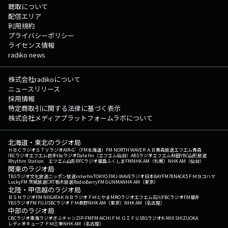
聴取について
配信エリア
利用規約
プライバシーポリシー
ライセンス情報
radiko news
株式会社radikoについて
ニュースリリース
採用情報
特定商取引に関する法律に基づく表示
株式会社メディアプラットフォームラボについて
北海道・東北のラジオ局
ＨＢＣラジオ
ＳＴＶラジオ
AIR-G'（FM北海道）
FM NORTH WAVE
ＲＡＢ青森放送
エフエム青森
IBCラジオ
エフエム岩手
tbcラジオ
Date fm（エフエム仙台）
ABSラジオ
エフエム秋田
YBC山形放送
Rhythm Station エフエム山形
RFCラジオ福島
ふくしまFM
NHK AM（札幌）
NHK AM（仙台）
関東のラジオ局
TBSラジオ
文化放送
ニッポン放送
interfm
TOKYO FM
J-WAVE
ラジオ日本
BAYFM78
NACK5
ＦＭヨコハマ
LuckyFM 茨城放送
CRT栃木放送
RadioBerry
FM GUNMA
NHK AM（東京）
北陸・甲信越のラジオ局
ＢＳＮラジオ
FM NIIGATA
ＫＮＢラジオ
ＦＭとやま
MROラジオ
エフエム石川
FBCラジオ
FM福井
YBSラジオ
FM FUJI
SBCラジオ
ＦＭ長野
NHK AM（東京）
NHK AM（名古屋）
中部のラジオ局
CBCラジオ
東海ラジオ
ぎふチャン
ZIP-FM
FM AICHI
ＦＭ ＧＩＦＵ
SBSラジオ
K-MIX SHIZUOKA
レディオキューブ ＦＭ三重
NHK AM（名古屋）