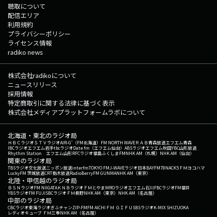
聴取について
配信エリア
利用規約
プライバシーポリシー
ライセンス情報
radiko news
株式会社radikoについて
ニュースリリース
採用情報
特定商取引に関する法律に基づく表示
株式会社メディアプラットフォームラボについて
北海道・東北のラジオ局
ＨＢＣラジオ
ＳＴＶラジオ
AIR-G'（FM北海道）
FM NORTH WAVE
ＲＡＢ青森放送
エフエム青森
IBCラジオ
エフエム岩手
tbcラジオ
Date fm（エフエム仙台）
ABSラジオ
エフエム秋田
YBC山形放送
Rhythm Station エフエム山形
RFCラジオ福島
ふくしまFM
NHK AM（札幌）
NHK AM（仙台）
関東のラジオ局
TBSラジオ
文化放送
ニッポン放送
interfm
TOKYO FM
J-WAVE
ラジオ日本
BAYFM78
NACK5
ＦＭヨコハマ
LuckyFM 茨城放送
CRT栃木放送
RadioBerry
FM GUNMA
NHK AM（東京）
北陸・甲信越のラジオ局
ＢＳＮラジオ
FM NIIGATA
ＫＮＢラジオ
ＦＭとやま
MROラジオ
エフエム石川
FBCラジオ
FM福井
YBSラジオ
FM FUJI
SBCラジオ
ＦＭ長野
NHK AM（東京）
NHK AM（名古屋）
中部のラジオ局
CBCラジオ
東海ラジオ
ぎふチャン
ZIP-FM
FM AICHI
ＦＭ ＧＩＦＵ
SBSラジオ
K-MIX SHIZUOKA
レディオキューブ ＦＭ三重
NHK AM（名古屋）