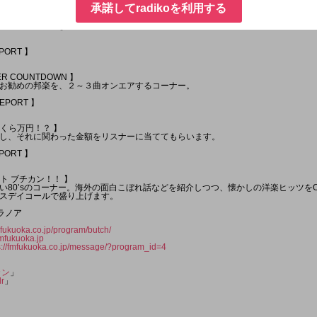
エクスプレスVIVOTが行く 】
承諾してradikoを利用する
カー「Vivot」が各地の情報をお届けします。
RU×2 GUEST 】
EPORT 】
WER COUNTDOWN 】
お勧めの邦楽を、２～３曲オンエアするコーナー。
REPORT 】
いくら万円！？ 】
し、それに関わった金額をリスナーに当ててもらいます。
EPORT 】
ット ブチカン！！ 】
80’sのコーナー。海外の面白こぼれ話などを紹介しつつ、懐かしの洋楽ヒッツをON
スデイコールで盛り上げます。
ラノア
fmfukuoka.co.jp/program/butch/
mfukuoka.jp
s://fmfukuoka.co.jp/message/?program_id=4
カン
」
r
」