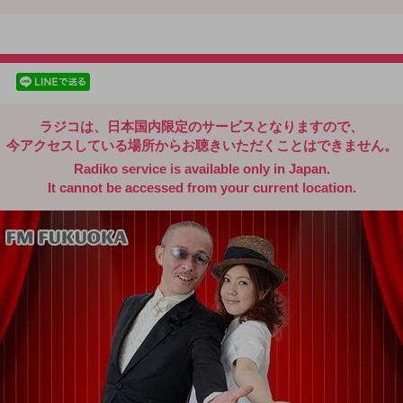
radiko.jp
facebookでシェア
lineでシェア
ラジコは、日本国内限定のサービスとなりますので、
今アクセスしている場所からお聴きいただくことはできません。
Radiko service is available only in Japan.
It cannot be accessed from your current location.