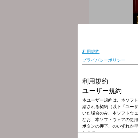
放送局
放送時間
2025年7月4日（
番組名
BUTCH COUN
福岡一、全国一の暴れん坊
ーテインメント・ レディ
すエネルギーを持っている
▽15:00〜 【 ブチコ登場 
ブチコ登場！歯に衣着せぬ
▽15:11〜 【 TODAY'S R
-