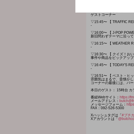
▽15:15〜 【 福岡シティ
FM FUKUOKAのラジオ
▽15:30〜 【 ブチカン・KU
ゲストコーナー
▽15:45〜 【 TRAFFIC R
-
▽16:00〜 【 J-POP PO
新旧問わずテーマに沿って
▽16:15〜 【 WEATHER 
-
▽16:30〜 【 クイズ！お
事件や商品をピックアップ
▽16:45〜 【 TODAY'S R
-
▽16:51〜 【 ベスト・ヒ
雰囲気はまるで、昔懐かしい
コーナーの最後には、バー
本日のゲスト： 15時台 カ
番組Webサイト：
https://
メールアドレス：
butch@f
メッセージフォーム：
http
FAX：092-526-5300
Xハッシュタグは「
#ブチ
Xアカウントは「
@butchcd