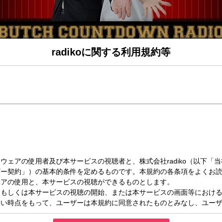
radikoに関する利用規約等
金）15:00～17:00
TDOWN RADIO
番組?ブッチカウントダウンレディオ15分に一回の大爆笑がリスナーを襲う、週末
オショー。ＤＪ・裏方・そしてリスナーのすべてがハイテンション、超パワフル。こ
元気一番プログラム、それが 「ブチカン」。
】
物言いのブチコとkaedeが雑誌などから気になる記事や話題をテーマにトークを展
EPORT 】