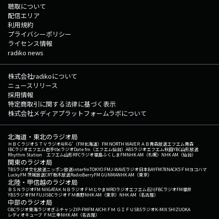
聴取について
配信エリア
利用規約
プライバシーポリシー
ライセンス情報
radiko news
株式会社radikoについて
ニュースリリース
採用情報
特定商取引に関する法律に基づく表示
株式会社メディアプラットフォームラボについて
北海道・東北のラジオ局
ＨＢＣラジオ
ＳＴＶラジオ
AIR-G'（FM北海道）
FM NORTH WAVE
ＲＡＢ青森放送
エフエム青森
IBCラジオ
エフエム岩手
tbcラジオ
Date fm（エフエム仙台）
ABSラジオ
エフエム秋田
YBC山形放送
Rhythm Station エフエム山形
RFCラジオ福島
ふくしまFM
NHK AM（札幌）
NHK AM（仙台）
関東のラジオ局
TBSラジオ
文化放送
ニッポン放送
interfm
TOKYO FM
J-WAVE
ラジオ日本
BAYFM78
NACK5
ＦＭヨコハマ
LuckyFM 茨城放送
CRT栃木放送
RadioBerry
FM GUNMA
NHK AM（東京）
北陸・甲信越のラジオ局
ＢＳＮラジオ
FM NIIGATA
ＫＮＢラジオ
ＦＭとやま
MROラジオ
エフエム石川
FBCラジオ
FM福井
YBSラジオ
FM FUJI
SBCラジオ
ＦＭ長野
NHK AM（東京）
NHK AM（名古屋）
中部のラジオ局
CBCラジオ
東海ラジオ
ぎふチャン
ZIP-FM
FM AICHI
ＦＭ ＧＩＦＵ
SBSラジオ
K-MIX SHIZUOKA
レディオキューブ ＦＭ三重
NHK AM（名古屋）