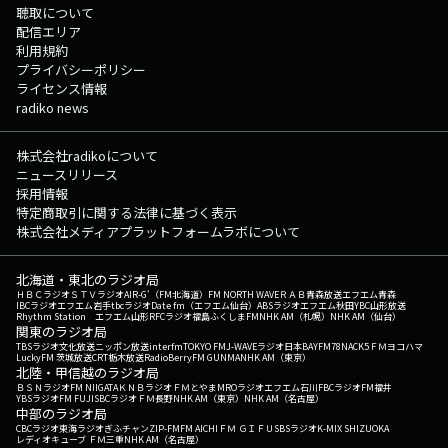
聴取について
配信エリア
利用規約
プライバシーポリシー
ライセンス情報
radiko news
株式会社radikoについて
ニュースリリース
採用情報
特定商取引に関する法律に基づく表示
株式会社メディアプラットフォームラボについて
北海道・東北のラジオ局
ＨＢＣラジオ
ＳＴＶラジオ
AIR-G'（FM北海道）
FM NORTH WAVE
ＲＡＢ青森放送
エフエム青森
IBCラジオ
エフエム岩手
tbcラジオ
Date fm（エフエム仙台）
ABSラジオ
エフエム秋田
YBC山形放送
Rhythm Station エフエム山形
RFCラジオ福島
ふくしまFM
NHK AM（札幌）
NHK AM（仙台）
関東のラジオ局
TBSラジオ
文化放送
ニッポン放送
interfm
TOKYO FM
J-WAVE
ラジオ日本
BAYFM78
NACK5
ＦＭヨコハマ
LuckyFM 茨城放送
CRT栃木放送
RadioBerry
FM GUNMA
NHK AM（東京）
北陸・甲信越のラジオ局
ＢＳＮラジオ
FM NIIGATA
ＫＮＢラジオ
ＦＭとやま
MROラジオ
エフエム石川
FBCラジオ
FM福井
YBSラジオ
FM FUJI
SBCラジオ
ＦＭ長野
NHK AM（東京）
NHK AM（名古屋）
中部のラジオ局
CBCラジオ
東海ラジオ
ぎふチャン
ZIP-FM
FM AICHI
ＦＭ ＧＩＦＵ
SBSラジオ
K-MIX SHIZUOKA
レディオキューブ ＦＭ三重
NHK AM（名古屋）