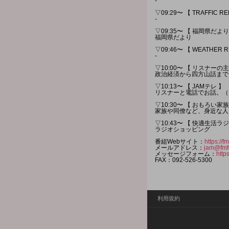
-
▽09:29〜 【 TRAFFIC R
-
▽09:35〜 【 福岡県だより
福岡県だより
▽09:46〜 【 WEATHER 
-
▽10:00〜 【 リスナーの主
政治経済から四方山話まで
▽10:13〜 【 JAMテレ 】
リスナーと電話でお話。（
▽10:30〜 【 おもろい家族
家族や同僚など、身近な人
▽10:43〜 【 快適生活
ラジオショッピング
番組Webサイト：
https://
メールアドレス：
jam@fmf
メッセージフォーム：
http
FAX：092-526-5300
利用規約