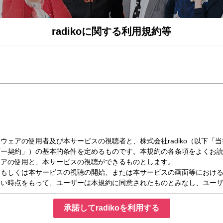
radikoに関する利用規約等
月）09:00～10:55
サン”こと 中島浩二 が、幾度の放送時間の建て増し建て増しを経て、長時間に渡り
、そして時々アホに語ります。
スマートに生き抜くためにマストなレディオプログラム。
けます！(うそぴょーん！)
 】
ズコーナー。“超難問”かつ“独創的な”クイズをスタッフが日夜考え出題。
！！
承諾してradikoを利用する
EPORT 】