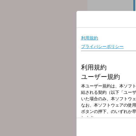
放送局
放送時間
2025年7月7日（
番組名
MORNING JAM
”大牟田育ちのお喋りグラ
分かり易く、たまには熱く
殺伐としたこの現代社会を
壊れかけのレディオでも聴
▽09:00〜 【 問題です！！
毎朝９時の時報直後のクイ
ぜひ、チャレンジしてみて
▽09:25〜 【 TODAY'S R