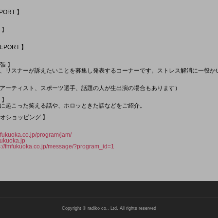
EPORT 】
 】
REPORT 】
張 】
、リスナーが訴えたいことを募集し発表するコーナーです。ストレス解消に一役か
アーティスト、スポーツ選手、話題の人が生出演の場合もあります）
 】
に起こった笑える話や、ホロッときた話などをご紹介。
ラジオショッピング 】
fmfukuoka.co.jp/program/jam/
ukuoka.jp
s://fmfukuoka.co.jp/message/?program_id=1
Copyright © radiko co., Ltd. All rights reserved