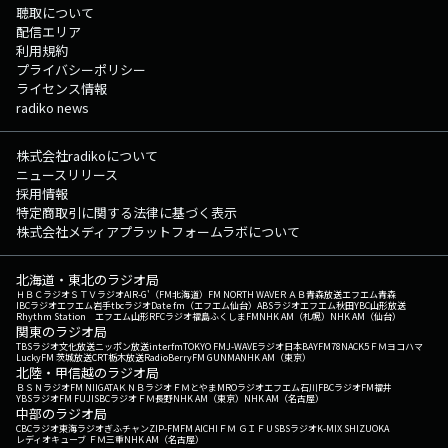
聴取について
配信エリア
利用規約
プライバシーポリシー
ライセンス情報
radiko news
株式会社radikoについて
ニュースリリース
採用情報
特定商取引に関する法律に基づく表示
株式会社メディアプラットフォームラボについて
北海道・東北のラジオ局
ＨＢＣラジオ
ＳＴＶラジオ
AIR-G'（FM北海道）
FM NORTH WAVE
ＲＡＢ青森放送
エフエム青森
IBCラジオ
エフエム岩手
tbcラジオ
Date fm（エフエム仙台）
ABSラジオ
エフエム秋田
YBC山形放送
Rhythm Station エフエム山形
RFCラジオ福島
ふくしまFM
NHK AM（札幌）
NHK AM（仙台）
関東のラジオ局
TBSラジオ
文化放送
ニッポン放送
interfm
TOKYO FM
J-WAVE
ラジオ日本
BAYFM78
NACK5
ＦＭヨコハマ
LuckyFM 茨城放送
CRT栃木放送
RadioBerry
FM GUNMA
NHK AM（東京）
北陸・甲信越のラジオ局
ＢＳＮラジオ
FM NIIGATA
ＫＮＢラジオ
ＦＭとやま
MROラジオ
エフエム石川
FBCラジオ
FM福井
YBSラジオ
FM FUJI
SBCラジオ
ＦＭ長野
NHK AM（東京）
NHK AM（名古屋）
中部のラジオ局
CBCラジオ
東海ラジオ
ぎふチャン
ZIP-FM
FM AICHI
ＦＭ ＧＩＦＵ
SBSラジオ
K-MIX SHIZUOKA
レディオキューブ ＦＭ三重
NHK AM（名古屋）