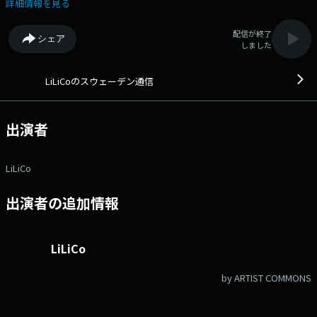
す。 番組Webサイト：https://www.air-g.co.jp/sweden/ Xハッシ
詳細情報を見る
ュタグは「#air_g」 Xアカウントは「@AIRG_FM」
配信が終了
シェア
しました
LiLiCoのスウェーデン通信
出演者
LiLiCo
出演者の追加情報
LiLiCo
by ARTIST COMMONS