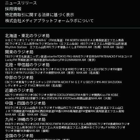
ニュースリリース
採用情報
特定商取引に関する法律に基づく表示
株式会社メディアプラットフォームラボについて
北海道・東北のラジオ局
ＨＢＣラジオ
ＳＴＶラジオ
AIR-G'（FM北海道）
FM NORTH WAVE
ＲＡＢ青森放送
エフエム青森
IBCラジオ
エフエム岩手
tbcラジオ
Date fm（エフエム仙台）
ABSラジオ
エフエム秋田
YBC山形放送
Rhythm Station エフエム山形
RFCラジオ福島
ふくしまFM
NHK AM（札幌）
NHK AM（仙台）
関東のラジオ局
TBSラジオ
文化放送
ニッポン放送
interfm
TOKYO FM
J-WAVE
ラジオ日本
BAYFM78
NACK5
ＦＭヨコハマ
LuckyFM 茨城放送
CRT栃木放送
RadioBerry
FM GUNMA
NHK AM（東京）
北陸・甲信越のラジオ局
ＢＳＮラジオ
FM NIIGATA
ＫＮＢラジオ
ＦＭとやま
MROラジオ
エフエム石川
FBCラジオ
FM福井
YBSラジオ
FM FUJI
SBCラジオ
ＦＭ長野
NHK AM（東京）
NHK AM（名古屋）
中部のラジオ局
CBCラジオ
東海ラジオ
ぎふチャン
ZIP-FM
FM AICHI
ＦＭ ＧＩＦＵ
SBSラジオ
K-MIX SHIZUOKA
レディオキューブ ＦＭ三重
NHK AM（名古屋）
近畿のラジオ局
ABCラジオ
MBSラジオ
OBCラジオ大阪
FM COCOLO
FM802
FM大阪
ラジオ関西
Kiss FM KOBE
e-radio FM滋賀
KBS京都ラジオ
α-STATION FM KYOTO
wbs和歌山放送
NHK AM（大阪）
中国・四国のラジオ局
BSSラジオ
エフエム山陰
ＲＳＫラジオ
ＦＭ岡山
RCCラジオ
広島FM
ＫＲＹ山口放送
エフエム山口
ＪＲＴ四国放送
FM徳島
RNC西日本放送
FM香川
RNB南海放送
FM愛媛
RKC高知放送
エフエム高知
NHK AM（広島）
NHK AM（松山）
九州・沖縄のラジオ局
RKBラジオ
KBCラジオ
LOVE FM
CROSS FM
FM FUKUOKA
エフエム佐賀
NBCラジオ
FM長崎
RKKラジオ
FMKエフエム熊本
OBSラジオ
エフエム大分
宮崎放送
エフエム宮崎
ＭＢＣラジオ
μＦＭ
RBCiラジオ
ラジオ沖縄
FM沖縄
NHK AM（福岡）
全国のラジオ局