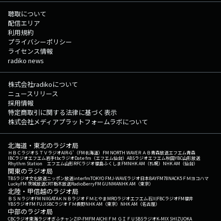
聴取について
配信エリア
利用規約
プライバシーポリシー
ライセンス情報
radiko news
株式会社radikoについて
ニュースリリース
採用情報
特定商取引に関する法律に基づく表示
株式会社メディアプラットフォームラボについて
北海道・東北のラジオ局
ＨＢＣラジオ
ＳＴＶラジオ
AIR-G'（FM北海道）
FM NORTH WAVE
ＲＡＢ青森放送
エフエム青森
IBCラジオ
エフエム岩手
tbcラジオ
Date fm（エフエム仙台）
ABSラジオ
エフエム秋田
YBC山形放送
Rhythm Station エフエム山形
RFCラジオ福島
ふくしまFM
NHK AM（札幌）
NHK AM（仙台）
関東のラジオ局
TBSラジオ
文化放送
ニッポン放送
interfm
TOKYO FM
J-WAVE
ラジオ日本
BAYFM78
NACK5
ＦＭヨコハマ
LuckyFM 茨城放送
CRT栃木放送
RadioBerry
FM GUNMA
NHK AM（東京）
北陸・甲信越のラジオ局
ＢＳＮラジオ
FM NIIGATA
ＫＮＢラジオ
ＦＭとやま
MROラジオ
エフエム石川
FBCラジオ
FM福井
YBSラジオ
FM FUJI
SBCラジオ
ＦＭ長野
NHK AM（東京）
NHK AM（名古屋）
中部のラジオ局
CBCラジオ
東海ラジオ
ぎふチャン
ZIP-FM
FM AICHI
ＦＭ ＧＩＦＵ
SBSラジオ
K-MIX SHIZUOKA