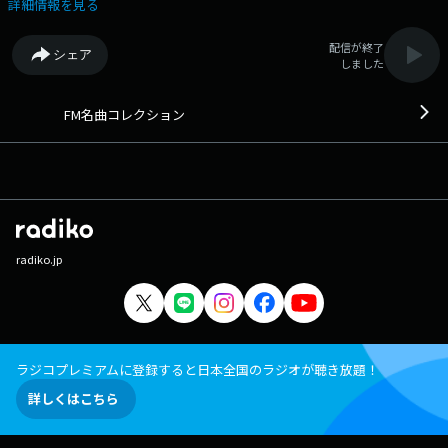
楽番組です。 番組Webサイト：
詳細情報を見る
https://fmfukuoka.co.jp/program/fmmc/ メッセージフォーム：
https://fmfukuoka.co.jp/message/?program_id=30
配信が終了
シェア
しました
FM名曲コレクション
radiko.jp
ラジコプレミアムに登録すると日本全国のラジオが聴き放題！
詳しくはこちら