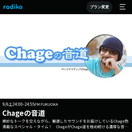
プラン変更
9/6
24:00-24:55
土
FM FUKUOKA
Chageの音道
絶妙なトークを交えながら、厳選したサウンドをお届けしているChage色
満載なスペシャル・タイム！ ChageがChage道を極め続ける濃厚な音楽