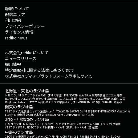
聴取について
配信エリア
利用規約
プライバシーポリシー
ライセンス情報
radiko news
株式会社radikoについて
ニュースリリース
採用情報
特定商取引に関する法律に基づく表示
株式会社メディアプラットフォームラボについて
北海道・東北のラジオ局
ＨＢＣラジオ
ＳＴＶラジオ
AIR-G'（FM北海道）
FM NORTH WAVE
ＲＡＢ青森放送
エフエム青森
IBCラジオ
エフエム岩手
tbcラジオ
Date fm（エフエム仙台）
ABSラジオ
エフエム秋田
YBC山形放送
Rhythm Station エフエム山形
RFCラジオ福島
ふくしまFM
NHK AM（札幌）
NHK AM（仙台）
関東のラジオ局
TBSラジオ
文化放送
ニッポン放送
interfm
TOKYO FM
J-WAVE
ラジオ日本
BAYFM78
NACK5
ＦＭヨコハマ
LuckyFM 茨城放送
CRT栃木放送
RadioBerry
FM GUNMA
NHK AM（東京）
北陸・甲信越のラジオ局
ＢＳＮラジオ
FM NIIGATA
ＫＮＢラジオ
ＦＭとやま
MROラジオ
エフエム石川
FBCラジオ
FM福井
YBSラジオ
FM FUJI
SBCラジオ
ＦＭ長野
NHK AM（東京）
NHK AM（名古屋）
中部のラジオ局
CBCラジオ
東海ラジオ
ぎふチャン
ZIP-FM
FM AICHI
ＦＭ ＧＩＦＵ
SBSラジオ
K-MIX SHIZUOKA