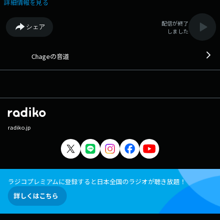
番組は、2010年4月から毎週1回、Many Happyオン・エア！ アナタから
詳細情報を見る
のメッセージも24時間、受け付けています。 番組Webサイト：
http://park.gsj.mobi/program/show/1974 メッセージフォーム：
配信が終了
シェア
https://form.audee.jp/chage/message
しました
Chageの音道
radiko.jp
ラジコプレミアムに登録すると日本全国のラジオが聴き放題！
詳しくはこちら