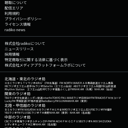
聴取について
配信エリア
利用規約
プライバシーポリシー
ライセンス情報
radiko news
株式会社radikoについて
ニュースリリース
採用情報
特定商取引に関する法律に基づく表示
株式会社メディアプラットフォームラボについて
北海道・東北のラジオ局
ＨＢＣラジオ
ＳＴＶラジオ
AIR-G'（FM北海道）
FM NORTH WAVE
ＲＡＢ青森放送
エフエム青森
IBCラジオ
エフエム岩手
tbcラジオ
Date fm（エフエム仙台）
ABSラジオ
エフエム秋田
YBC山形放送
Rhythm Station エフエム山形
RFCラジオ福島
ふくしまFM
NHK AM（札幌）
NHK AM（仙台）
関東のラジオ局
TBSラジオ
文化放送
ニッポン放送
interfm
TOKYO FM
J-WAVE
ラジオ日本
BAYFM78
NACK5
ＦＭヨコハマ
LuckyFM 茨城放送
CRT栃木放送
RadioBerry
FM GUNMA
NHK AM（東京）
北陸・甲信越のラジオ局
ＢＳＮラジオ
FM NIIGATA
ＫＮＢラジオ
ＦＭとやま
MROラジオ
エフエム石川
FBCラジオ
FM福井
YBSラジオ
FM FUJI
SBCラジオ
ＦＭ長野
NHK AM（東京）
NHK AM（名古屋）
中部のラジオ局
CBCラジオ
東海ラジオ
ぎふチャン
ZIP-FM
FM AICHI
ＦＭ ＧＩＦＵ
SBSラジオ
K-MIX SHIZUOKA
レディオキューブ ＦＭ三重
NHK AM（名古屋）