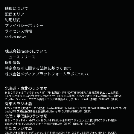
聴取について
配信エリア
利用規約
プライバシーポリシー
ライセンス情報
radiko news
株式会社radikoについて
ニュースリリース
採用情報
特定商取引に関する法律に基づく表示
株式会社メディアプラットフォームラボについて
北海道・東北のラジオ局
ＨＢＣラジオ
ＳＴＶラジオ
AIR-G'（FM北海道）
FM NORTH WAVE
ＲＡＢ青森放送
エフエム青森
IBCラジオ
エフエム岩手
tbcラジオ
Date fm（エフエム仙台）
ABSラジオ
エフエム秋田
YBC山形放送
Rhythm Station エフエム山形
RFCラジオ福島
ふくしまFM
NHK AM（札幌）
NHK AM（仙台）
関東のラジオ局
TBSラジオ
文化放送
ニッポン放送
interfm
TOKYO FM
J-WAVE
ラジオ日本
BAYFM78
NACK5
ＦＭヨコハマ
LuckyFM 茨城放送
CRT栃木放送
RadioBerry
FM GUNMA
NHK AM（東京）
北陸・甲信越のラジオ局
ＢＳＮラジオ
FM NIIGATA
ＫＮＢラジオ
ＦＭとやま
MROラジオ
エフエム石川
FBCラジオ
FM福井
YBSラジオ
FM FUJI
SBCラジオ
ＦＭ長野
NHK AM（東京）
NHK AM（名古屋）
中部のラジオ局
CBCラジオ
東海ラジオ
ぎふチャン
ZIP-FM
FM AICHI
ＦＭ ＧＩＦＵ
SBSラジオ
K-MIX SHIZUOKA