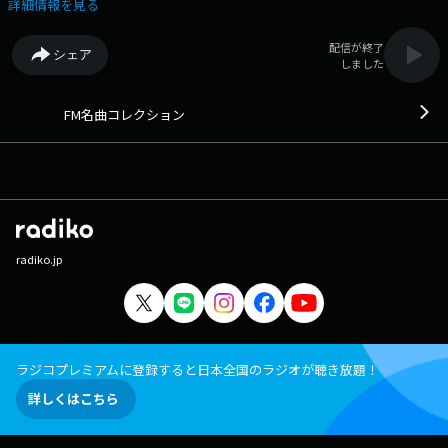
楽番組です。 番組Webサイト：
詳細情報を見る
https://fmfukuoka.co.jp/program/fmmc/ メッセージフォーム：
https://fmfukuoka.co.jp/message/?program_id=30
配信が終了
シェア
しました
FM名曲コレクション
radiko.jp
ラジコプレミアムに登録すると日本全国のラジオが聴き放題！
詳しくはこちら