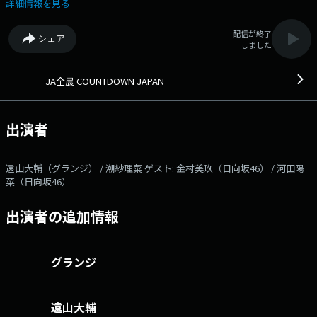
をネットして生放送!! 遠山大輔と潮紗理菜が土曜日のお昼を音楽ととも
詳細情報を見る
に彩ります。 番組オリジナルチャートのカウントダウンに加え、 JA
全農からの“美味しい”プレゼントもあります！ そして今週のゲスト
配信が終了
シェア
は、日向坂46の金村美玖さんと河田陽菜さん！ ニューシングル『お願い
しました
バッハ！』についてお話を伺います！ オンエアリアクションやメッセ
ージ、プレゼント応募など、 皆さんの参加お待ちしてます!! 本日の
ゲスト： 金村美玖（日向坂46） 、 河田陽菜（日向坂46） 番組Webサ
JA全農 COUNTDOWN JAPAN
イト：https://www.tfm.co.jp/countdownjapan/ メッセージフォーム：
https://www.tfm.co.jp/f/countdownjapan/message Xハッシュタグは
「#JA全農CDJ」 Xアカウントは「@JA_CDJ」
出演者
遠山大輔（グランジ） / 潮紗理菜 ゲスト: 金村美玖（日向坂46） / 河田陽
菜（日向坂46）
出演者の追加情報
グランジ
遠山大輔