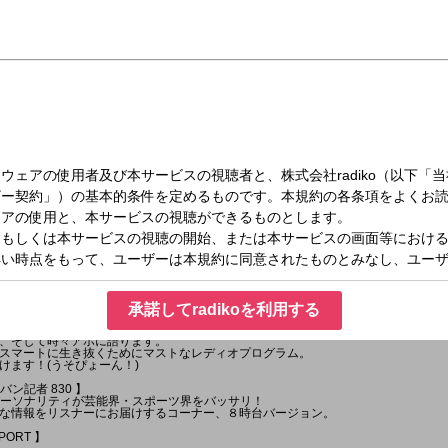
（月）08:20～09:00
承諾してradikoを利用する
サン”こと 中島浩二 が、幾度の放送時間の建て増し建て増しを経て、長時間に渡り
、そして時々アホに語ります。
スマートに生き抜くためにマストなレディオプログラム。
けます！(うそぴょーん！)
バン記者 830 】
AMパーソナリティが芸能界・スポーツ界をバッサリ！
な情報をリスナーにお届けするコーナー、８時台バージョン。
EPORT 】