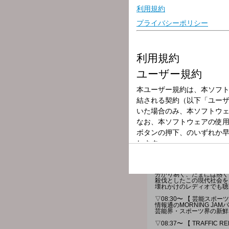
放送局
放送時間
2025年10月6日
番組名
MORNING JAM
”大牟田育ちのお喋りグラ
分かり易く、たまには熱く
殺伐としたこの現代社会を
壊れかけのレディオでも聴
▽08:30〜 【 芸能スポーツ
情報通のMORNING J
芸能界・スポーツ界の新鮮
▽08:37〜 【 TRAFFIC R