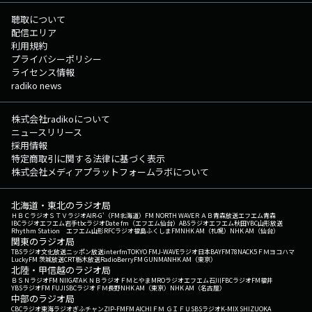
聴取について
配信エリア
利用規約
プライバシーポリシー
ライセンス情報
radiko news
株式会社radikoについて
ニュースリリース
採用情報
特定商取引に関する法律に基づく表示
株式会社メディアプラットフォームラボについて
北海道・東北のラジオ局
ＨＢＣラジオ
ＳＴＶラジオ
AIR-G'（FM北海道）
FM NORTH WAVE
ＲＡＢ青森放送
エフエム青森
IBCラジオ
エフエム岩手
tbcラジオ
Date fm（エフエム仙台）
ABSラジオ
エフエム秋田
YBC山形放送
Rhythm Station エフエム山形
RFCラジオ福島
ふくしまFM
NHK AM（札幌）
NHK AM（仙台）
関東のラジオ局
TBSラジオ
文化放送
ニッポン放送
interfm
TOKYO FM
J-WAVE
ラジオ日本
BAYFM78
NACK5
ＦＭヨコハマ
LuckyFM 茨城放送
CRT栃木放送
RadioBerry
FM GUNMA
NHK AM（東京）
北陸・甲信越のラジオ局
ＢＳＮラジオ
FM NIIGATA
ＫＮＢラジオ
ＦＭとやま
MROラジオ
エフエム石川
FBCラジオ
FM福井
YBSラジオ
FM FUJI
SBCラジオ
ＦＭ長野
NHK AM（東京）
NHK AM（名古屋）
中部のラジオ局
CBCラジオ
東海ラジオ
ぎふチャン
ZIP-FM
FM AICHI
ＦＭ ＧＩＦＵ
SBSラジオ
K-MIX SHIZUOKA