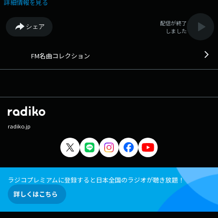
楽番組です。 番組Webサイト：
詳細情報を見る
https://fmfukuoka.co.jp/program/fmmc/ メッセージフォーム：
https://fmfukuoka.co.jp/message/?program_id=30
配信が終了
シェア
しました
FM名曲コレクション
radiko.jp
ラジコプレミアムに登録すると日本全国のラジオが聴き放題！
詳しくはこちら