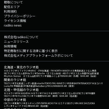
聴取について
配信エリア
利用規約
プライバシーポリシー
ライセンス情報
radiko news
株式会社radikoについて
ニュースリリース
採用情報
特定商取引に関する法律に基づく表示
株式会社メディアプラットフォームラボについて
北海道・東北のラジオ局
ＨＢＣラジオ
ＳＴＶラジオ
AIR-G'（FM北海道）
FM NORTH WAVE
ＲＡＢ青森放送
エフエム青森
IBCラジオ
エフエム岩手
tbcラジオ
Date fm（エフエム仙台）
ABSラジオ
エフエム秋田
YBC山形放送
Rhythm Station エフエム山形
RFCラジオ福島
ふくしまFM
NHK AM（札幌）
NHK AM（仙台）
関東のラジオ局
TBSラジオ
文化放送
ニッポン放送
interfm
TOKYO FM
J-WAVE
ラジオ日本
BAYFM78
NACK5
ＦＭヨコハマ
LuckyFM 茨城放送
CRT栃木放送
RadioBerry
FM GUNMA
NHK AM（東京）
北陸・甲信越のラジオ局
ＢＳＮラジオ
FM NIIGATA
ＫＮＢラジオ
ＦＭとやま
MROラジオ
エフエム石川
FBCラジオ
FM福井
YBSラジオ
FM FUJI
SBCラジオ
ＦＭ長野
NHK AM（東京）
NHK AM（名古屋）
中部のラジオ局
CBCラジオ
東海ラジオ
ぎふチャン
ZIP-FM
FM AICHI
ＦＭ ＧＩＦＵ
SBSラジオ
K-MIX SHIZUOKA
レディオキューブ ＦＭ三重
NHK AM（名古屋）