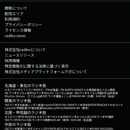
聴取について
配信エリア
利用規約
プライバシーポリシー
ライセンス情報
radiko news
株式会社radikoについて
ニュースリリース
採用情報
特定商取引に関する法律に基づく表示
株式会社メディアプラットフォームラボについて
北海道・東北のラジオ局
ＨＢＣラジオ
ＳＴＶラジオ
AIR-G'（FM北海道）
FM NORTH WAVE
ＲＡＢ青森放送
エフエム青森
IBCラジオ
エフエム岩手
tbcラジオ
Date fm（エフエム仙台）
ABSラジオ
エフエム秋田
YBC山形放送
Rhythm Station エフエム山形
RFCラジオ福島
ふくしまFM
NHK AM（札幌）
NHK AM（仙台）
関東のラジオ局
TBSラジオ
文化放送
ニッポン放送
interfm
TOKYO FM
J-WAVE
ラジオ日本
BAYFM78
NACK5
ＦＭヨコハマ
LuckyFM 茨城放送
CRT栃木放送
RadioBerry
FM GUNMA
NHK AM（東京）
北陸・甲信越のラジオ局
ＢＳＮラジオ
FM NIIGATA
ＫＮＢラジオ
ＦＭとやま
MROラジオ
エフエム石川
FBCラジオ
FM福井
YBSラジオ
FM FUJI
SBCラジオ
ＦＭ長野
NHK AM（東京）
NHK AM（名古屋）
中部のラジオ局
CBCラジオ
東海ラジオ
ぎふチャン
ZIP-FM
FM AICHI
ＦＭ ＧＩＦＵ
SBSラジオ
K-MIX SHIZUOKA