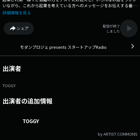
いながら、これから起業を考えている方へのメッセージをお伝えする番
組。 毎週あるキーワードに沿って起業の「きっかけ」「成功・失敗談」
詳細情報を見る
「アドバイス」などをゲストに伺っていきます。 番組Webサイト：
https://fmfukuoka.co.jp/program/startup/ メールアドレス：
配信が終了
シェア
startup@fmfukuoka.jp メッセージフォーム：
しました
https://fmfukuoka.co.jp/message/?program_id=24
モダンプロジェ presents スタートアップRadio
出演者
TOGGY
出演者の追加情報
TOGGY
by ARTIST COMMONS