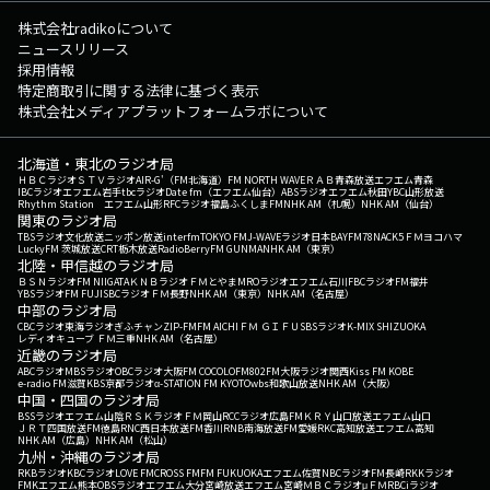
株式会社radikoについて
ニュースリリース
採用情報
特定商取引に関する法律に基づく表示
株式会社メディアプラットフォームラボについて
北海道・東北のラジオ局
ＨＢＣラジオ
ＳＴＶラジオ
AIR-G'（FM北海道）
FM NORTH WAVE
ＲＡＢ青森放送
エフエム青森
IBCラジオ
エフエム岩手
tbcラジオ
Date fm（エフエム仙台）
ABSラジオ
エフエム秋田
YBC山形放送
Rhythm Station エフエム山形
RFCラジオ福島
ふくしまFM
NHK AM（札幌）
NHK AM（仙台）
関東のラジオ局
TBSラジオ
文化放送
ニッポン放送
interfm
TOKYO FM
J-WAVE
ラジオ日本
BAYFM78
NACK5
ＦＭヨコハマ
LuckyFM 茨城放送
CRT栃木放送
RadioBerry
FM GUNMA
NHK AM（東京）
北陸・甲信越のラジオ局
ＢＳＮラジオ
FM NIIGATA
ＫＮＢラジオ
ＦＭとやま
MROラジオ
エフエム石川
FBCラジオ
FM福井
YBSラジオ
FM FUJI
SBCラジオ
ＦＭ長野
NHK AM（東京）
NHK AM（名古屋）
中部のラジオ局
CBCラジオ
東海ラジオ
ぎふチャン
ZIP-FM
FM AICHI
ＦＭ ＧＩＦＵ
SBSラジオ
K-MIX SHIZUOKA
レディオキューブ ＦＭ三重
NHK AM（名古屋）
近畿のラジオ局
ABCラジオ
MBSラジオ
OBCラジオ大阪
FM COCOLO
FM802
FM大阪
ラジオ関西
Kiss FM KOBE
e-radio FM滋賀
KBS京都ラジオ
α-STATION FM KYOTO
wbs和歌山放送
NHK AM（大阪）
中国・四国のラジオ局
BSSラジオ
エフエム山陰
ＲＳＫラジオ
ＦＭ岡山
RCCラジオ
広島FM
ＫＲＹ山口放送
エフエム山口
ＪＲＴ四国放送
FM徳島
RNC西日本放送
FM香川
RNB南海放送
FM愛媛
RKC高知放送
エフエム高知
NHK AM（広島）
NHK AM（松山）
九州・沖縄のラジオ局
RKBラジオ
KBCラジオ
LOVE FM
CROSS FM
FM FUKUOKA
エフエム佐賀
NBCラジオ
FM長崎
RKKラジオ
FMKエフエム熊本
OBSラジオ
エフエム大分
宮崎放送
エフエム宮崎
ＭＢＣラジオ
μＦＭ
RBCiラジオ