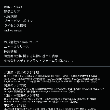
聴取について
配信エリア
利用規約
プライバシーポリシー
ライセンス情報
radiko news
株式会社radikoについて
ニュースリリース
採用情報
特定商取引に関する法律に基づく表示
株式会社メディアプラットフォームラボについて
北海道・東北のラジオ局
ＨＢＣラジオ
ＳＴＶラジオ
AIR-G'（FM北海道）
FM NORTH WAVE
ＲＡＢ青森放送
エフエム青森
IBCラジオ
エフエム岩手
tbcラジオ
Date fm（エフエム仙台）
ABSラジオ
エフエム秋田
YBC山形放送
Rhythm Station エフエム山形
RFCラジオ福島
ふくしまFM
NHK AM（札幌）
NHK AM（仙台）
関東のラジオ局
TBSラジオ
文化放送
ニッポン放送
interfm
TOKYO FM
J-WAVE
ラジオ日本
BAYFM78
NACK5
ＦＭヨコハマ
LuckyFM 茨城放送
CRT栃木放送
RadioBerry
FM GUNMA
NHK AM（東京）
北陸・甲信越のラジオ局
ＢＳＮラジオ
FM NIIGATA
ＫＮＢラジオ
ＦＭとやま
MROラジオ
エフエム石川
FBCラジオ
FM福井
YBSラジオ
FM FUJI
SBCラジオ
ＦＭ長野
NHK AM（東京）
NHK AM（名古屋）
中部のラジオ局
CBCラジオ
東海ラジオ
ぎふチャン
ZIP-FM
FM AICHI
ＦＭ ＧＩＦＵ
SBSラジオ
K-MIX SHIZUOKA