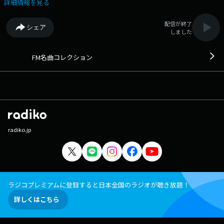
楽番組です。 番組Webサイト：
詳細情報を見る
https://fmfukuoka.co.jp/program/fmmc/ メッセージフォーム：
https://fmfukuoka.co.jp/message/?program_id=30
配信が終了
シェア
しました
FM名曲コレクション
radiko.jp
ラジコプレミアムに登録すると日本全国のラジオが聴き放題！
詳しくはこちら