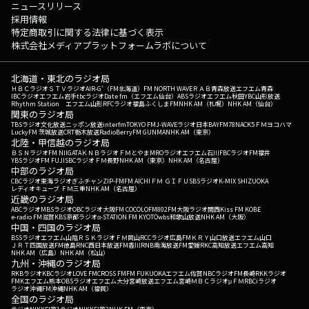
ニュースリリース
採用情報
特定商取引に関する法律に基づく表示
株式会社メディアプラットフォームラボについて
北海道・東北のラジオ局
ＨＢＣラジオ
ＳＴＶラジオ
AIR-G'（FM北海道）
FM NORTH WAVE
ＲＡＢ青森放送
エフエム青森
IBCラジオ
エフエム岩手
tbcラジオ
Date fm（エフエム仙台）
ABSラジオ
エフエム秋田
YBC山形放送
Rhythm Station エフエム山形
RFCラジオ福島
ふくしまFM
NHK AM（札幌）
NHK AM（仙台）
関東のラジオ局
TBSラジオ
文化放送
ニッポン放送
interfm
TOKYO FM
J-WAVE
ラジオ日本
BAYFM78
NACK5
ＦＭヨコハマ
LuckyFM 茨城放送
CRT栃木放送
RadioBerry
FM GUNMA
NHK AM（東京）
北陸・甲信越のラジオ局
ＢＳＮラジオ
FM NIIGATA
ＫＮＢラジオ
ＦＭとやま
MROラジオ
エフエム石川
FBCラジオ
FM福井
YBSラジオ
FM FUJI
SBCラジオ
ＦＭ長野
NHK AM（東京）
NHK AM（名古屋）
中部のラジオ局
CBCラジオ
東海ラジオ
ぎふチャン
ZIP-FM
FM AICHI
ＦＭ ＧＩＦＵ
SBSラジオ
K-MIX SHIZUOKA
レディオキューブ ＦＭ三重
NHK AM（名古屋）
近畿のラジオ局
ABCラジオ
MBSラジオ
OBCラジオ大阪
FM COCOLO
FM802
FM大阪
ラジオ関西
Kiss FM KOBE
e-radio FM滋賀
KBS京都ラジオ
α-STATION FM KYOTO
wbs和歌山放送
NHK AM（大阪）
中国・四国のラジオ局
BSSラジオ
エフエム山陰
ＲＳＫラジオ
ＦＭ岡山
RCCラジオ
広島FM
ＫＲＹ山口放送
エフエム山口
ＪＲＴ四国放送
FM徳島
RNC西日本放送
FM香川
RNB南海放送
FM愛媛
RKC高知放送
エフエム高知
NHK AM（広島）
NHK AM（松山）
九州・沖縄のラジオ局
RKBラジオ
KBCラジオ
LOVE FM
CROSS FM
FM FUKUOKA
エフエム佐賀
NBCラジオ
FM長崎
RKKラジオ
FMKエフエム熊本
OBSラジオ
エフエム大分
宮崎放送
エフエム宮崎
ＭＢＣラジオ
μＦＭ
RBCiラジオ
ラジオ沖縄
FM沖縄
NHK AM（福岡）
全国のラジオ局