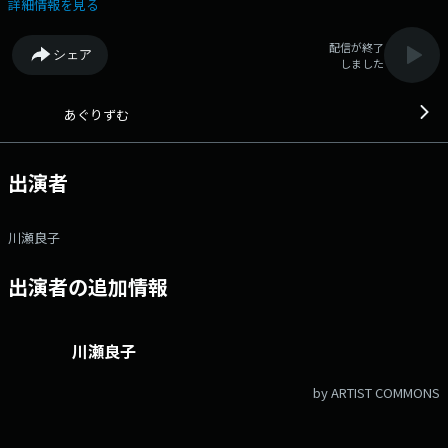
https://www.tfm.co.jp/f/agrizm/message Xハッシュタグは「#あぐり
詳細情報を見る
ずむ」 Xアカウントは「@agri_tfm」
配信が終了
シェア
しました
あぐりずむ
出演者
川瀬良子
出演者の追加情報
川瀬良子
by ARTIST COMMONS