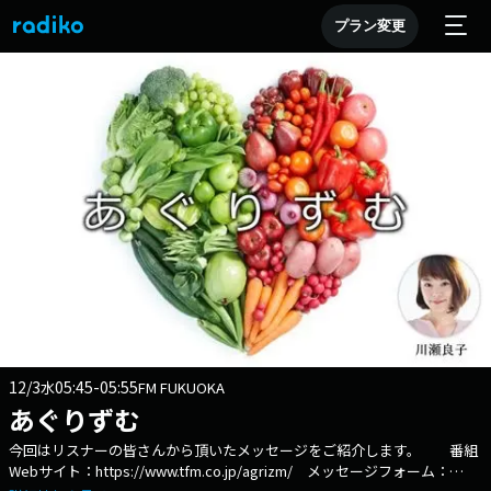
プラン変更
12/3
05:45-05:55
水
FM FUKUOKA
あぐりずむ
今回はリスナーの皆さんから頂いたメッセージをご紹介します。 番組
Webサイト：https://www.tfm.co.jp/agrizm/ メッセージフォーム：