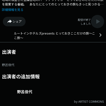
を提案する番組。 あなたにとってのとっておきの旅もきっと見つかるは
ず。 番組Webサイト：https://www.tfm.co.jp/kokotabi/ メッセージ
詳細情報を見る
フォーム：https://www.tfm.co.jp/f/kokotabi/message Xハッシュタ
グは「#ここ旅」 Xアカウントは「@kokotabi_tfm」
配信が終了
シェア
しました
ルートインホテルズpresents とっておきここだけの旅～こ
こ旅～
出演者
野呂佳代
出演者の追加情報
野呂佳代
by ARTIST COMMONS