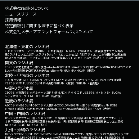
株式会社radikoについて
ニュースリリース
採用情報
特定商取引に関する法律に基づく表示
株式会社メディアプラットフォームラボについて
北海道・東北のラジオ局
ＨＢＣラジオ
ＳＴＶラジオ
AIR-G'（FM北海道）
FM NORTH WAVE
ＲＡＢ青森放送
エフエム青森
IBCラジオ
エフエム岩手
tbcラジオ
Date fm（エフエム仙台）
ABSラジオ
エフエム秋田
YBC山形放送
Rhythm Station エフエム山形
RFCラジオ福島
ふくしまFM
NHK AM（札幌）
NHK AM（仙台）
関東のラジオ局
TBSラジオ
文化放送
ニッポン放送
interfm
TOKYO FM
J-WAVE
ラジオ日本
BAYFM78
NACK5
ＦＭヨコハマ
LuckyFM 茨城放送
CRT栃木放送
RadioBerry
FM GUNMA
NHK AM（東京）
北陸・甲信越のラジオ局
ＢＳＮラジオ
FM NIIGATA
ＫＮＢラジオ
ＦＭとやま
MROラジオ
エフエム石川
FBCラジオ
FM福井
YBSラジオ
FM FUJI
SBCラジオ
ＦＭ長野
NHK AM（東京）
NHK AM（名古屋）
中部のラジオ局
CBCラジオ
東海ラジオ
ぎふチャン
ZIP-FM
FM AICHI
ＦＭ ＧＩＦＵ
SBSラジオ
K-MIX SHIZUOKA
レディオキューブ ＦＭ三重
NHK AM（名古屋）
近畿のラジオ局
ABCラジオ
MBSラジオ
OBCラジオ大阪
FM COCOLO
FM802
FM大阪
ラジオ関西
Kiss FM KOBE
e-radio FM滋賀
KBS京都ラジオ
α-STATION FM KYOTO
wbs和歌山放送
NHK AM（大阪）
中国・四国のラジオ局
BSSラジオ
エフエム山陰
ＲＳＫラジオ
ＦＭ岡山
RCCラジオ
広島FM
ＫＲＹ山口放送
エフエム山口
ＪＲＴ四国放送
FM徳島
RNC西日本放送
FM香川
RNB南海放送
FM愛媛
RKC高知放送
エフエム高知
NHK AM（広島）
NHK AM（松山）
九州・沖縄のラジオ局
RKBラジオ
KBCラジオ
LOVE FM
CROSS FM
FM FUKUOKA
エフエム佐賀
NBCラジオ
FM長崎
RKKラジオ
FMKエフエム熊本
OBSラジオ
エフエム大分
宮崎放送
エフエム宮崎
ＭＢＣラジオ
μＦＭ
RBCiラジオ