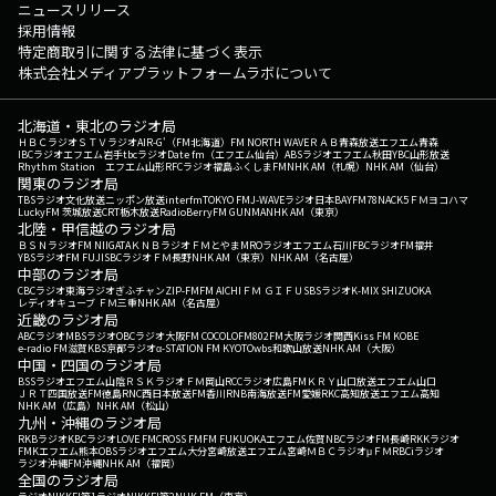
ニュースリリース
採用情報
特定商取引に関する法律に基づく表示
株式会社メディアプラットフォームラボについて
北海道・東北のラジオ局
ＨＢＣラジオ
ＳＴＶラジオ
AIR-G'（FM北海道）
FM NORTH WAVE
ＲＡＢ青森放送
エフエム青森
IBCラジオ
エフエム岩手
tbcラジオ
Date fm（エフエム仙台）
ABSラジオ
エフエム秋田
YBC山形放送
Rhythm Station エフエム山形
RFCラジオ福島
ふくしまFM
NHK AM（札幌）
NHK AM（仙台）
関東のラジオ局
TBSラジオ
文化放送
ニッポン放送
interfm
TOKYO FM
J-WAVE
ラジオ日本
BAYFM78
NACK5
ＦＭヨコハマ
LuckyFM 茨城放送
CRT栃木放送
RadioBerry
FM GUNMA
NHK AM（東京）
北陸・甲信越のラジオ局
ＢＳＮラジオ
FM NIIGATA
ＫＮＢラジオ
ＦＭとやま
MROラジオ
エフエム石川
FBCラジオ
FM福井
YBSラジオ
FM FUJI
SBCラジオ
ＦＭ長野
NHK AM（東京）
NHK AM（名古屋）
中部のラジオ局
CBCラジオ
東海ラジオ
ぎふチャン
ZIP-FM
FM AICHI
ＦＭ ＧＩＦＵ
SBSラジオ
K-MIX SHIZUOKA
レディオキューブ ＦＭ三重
NHK AM（名古屋）
近畿のラジオ局
ABCラジオ
MBSラジオ
OBCラジオ大阪
FM COCOLO
FM802
FM大阪
ラジオ関西
Kiss FM KOBE
e-radio FM滋賀
KBS京都ラジオ
α-STATION FM KYOTO
wbs和歌山放送
NHK AM（大阪）
中国・四国のラジオ局
BSSラジオ
エフエム山陰
ＲＳＫラジオ
ＦＭ岡山
RCCラジオ
広島FM
ＫＲＹ山口放送
エフエム山口
ＪＲＴ四国放送
FM徳島
RNC西日本放送
FM香川
RNB南海放送
FM愛媛
RKC高知放送
エフエム高知
NHK AM（広島）
NHK AM（松山）
九州・沖縄のラジオ局
RKBラジオ
KBCラジオ
LOVE FM
CROSS FM
FM FUKUOKA
エフエム佐賀
NBCラジオ
FM長崎
RKKラジオ
FMKエフエム熊本
OBSラジオ
エフエム大分
宮崎放送
エフエム宮崎
ＭＢＣラジオ
μＦＭ
RBCiラジオ
ラジオ沖縄
FM沖縄
NHK AM（福岡）
全国のラジオ局