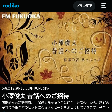
プラン変更
5/8
12:30-12:55
金
FM FUKUOKA
小澤俊夫 昔話へのご招待
国際的な昔話研究家、小澤俊夫氏を語り手に迎え、昔話の中から、現代の
子育てや生き方のヒントになるメッセージをお伝えしていきます。子育て