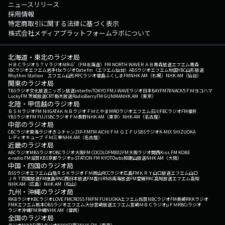
ニュースリリース
採用情報
特定商取引に関する法律に基づく表示
株式会社メディアプラットフォームラボについて
北海道・東北のラジオ局
ＨＢＣラジオ
ＳＴＶラジオ
AIR-G'（FM北海道）
FM NORTH WAVE
ＲＡＢ青森放送
エフエム青森
IBCラジオ
エフエム岩手
tbcラジオ
Date fm（エフエム仙台）
ABSラジオ
エフエム秋田
YBC山形放送
Rhythm Station エフエム山形
RFCラジオ福島
ふくしまFM
NHK AM（札幌）
NHK AM（仙台）
関東のラジオ局
TBSラジオ
文化放送
ニッポン放送
interfm
TOKYO FM
J-WAVE
ラジオ日本
BAYFM78
NACK5
ＦＭヨコハマ
LuckyFM 茨城放送
CRT栃木放送
RadioBerry
FM GUNMA
NHK AM（東京）
北陸・甲信越のラジオ局
ＢＳＮラジオ
FM NIIGATA
ＫＮＢラジオ
ＦＭとやま
MROラジオ
エフエム石川
FBCラジオ
FM福井
YBSラジオ
FM FUJI
SBCラジオ
ＦＭ長野
NHK AM（東京）
NHK AM（名古屋）
中部のラジオ局
CBCラジオ
東海ラジオ
ぎふチャン
ZIP-FM
FM AICHI
ＦＭ ＧＩＦＵ
SBSラジオ
K-MIX SHIZUOKA
レディオキューブ ＦＭ三重
NHK AM（名古屋）
近畿のラジオ局
ABCラジオ
MBSラジオ
OBCラジオ大阪
FM COCOLO
FM802
FM大阪
ラジオ関西
Kiss FM KOBE
e-radio FM滋賀
KBS京都ラジオ
α-STATION FM KYOTO
wbs和歌山放送
NHK AM（大阪）
中国・四国のラジオ局
BSSラジオ
エフエム山陰
ＲＳＫラジオ
ＦＭ岡山
RCCラジオ
広島FM
ＫＲＹ山口放送
エフエム山口
ＪＲＴ四国放送
FM徳島
RNC西日本放送
FM香川
RNB南海放送
FM愛媛
RKC高知放送
エフエム高知
NHK AM（広島）
NHK AM（松山）
九州・沖縄のラジオ局
RKBラジオ
KBCラジオ
LOVE FM
CROSS FM
FM FUKUOKA
エフエム佐賀
NBCラジオ
FM長崎
RKKラジオ
FMKエフエム熊本
OBSラジオ
エフエム大分
宮崎放送
エフエム宮崎
ＭＢＣラジオ
μＦＭ
RBCiラジオ
ラジオ沖縄
FM沖縄
NHK AM（福岡）
全国のラジオ局