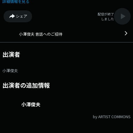
真っ最中のママから思春期の子供を抱える親御さんまで、小澤先生の話に
詳細情報を見る
じっくりと耳を傾け、子どもの生きる力を伸ばしてみませんか。 番組
Webサイト：https://fmfukuoka.co.jp/program/mukashi/ メールアドレ
配信が終了
シェア
ス：mukashi@fmfukuoka.jp メッセージフォーム：
しました
https://fmfukuoka.co.jp/message/?program_id=12
小澤俊夫 昔話へのご招待
出演者
小澤俊夫
出演者の追加情報
小澤俊夫
by ARTIST COMMONS