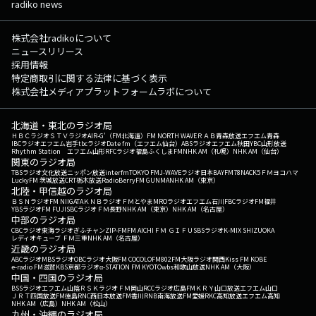
radiko news
株式会社radikoについて
ニュースリリース
採用情報
特定商取引に関する法律に基づく表示
株式会社メディアプラットフォームラボについて
北海道・東北のラジオ局
ＨＢＣラジオ
ＳＴＶラジオ
AIR-G'（FM北海道）
FM NORTH WAVE
ＲＡＢ青森放送
エフエム青森
IBCラジオ
エフエム岩手
tbcラジオ
Date fm（エフエム仙台）
ABSラジオ
エフエム秋田
YBC山形放送
Rhythm Station エフエム山形
RFCラジオ福島
ふくしまFM
NHK AM（札幌）
NHK AM（仙台）
関東のラジオ局
TBSラジオ
文化放送
ニッポン放送
interfm
TOKYO FM
J-WAVE
ラジオ日本
BAYFM78
NACK5
ＦＭヨコハマ
LuckyFM 茨城放送
CRT栃木放送
RadioBerry
FM GUNMA
NHK AM（東京）
北陸・甲信越のラジオ局
ＢＳＮラジオ
FM NIIGATA
ＫＮＢラジオ
ＦＭとやま
MROラジオ
エフエム石川
FBCラジオ
FM福井
YBSラジオ
FM FUJI
SBCラジオ
ＦＭ長野
NHK AM（東京）
NHK AM（名古屋）
中部のラジオ局
CBCラジオ
東海ラジオ
ぎふチャン
ZIP-FM
FM AICHI
ＦＭ ＧＩＦＵ
SBSラジオ
K-MIX SHIZUOKA
レディオキューブ ＦＭ三重
NHK AM（名古屋）
近畿のラジオ局
ABCラジオ
MBSラジオ
OBCラジオ大阪
FM COCOLO
FM802
FM大阪
ラジオ関西
Kiss FM KOBE
e-radio FM滋賀
KBS京都ラジオ
α-STATION FM KYOTO
wbs和歌山放送
NHK AM（大阪）
中国・四国のラジオ局
BSSラジオ
エフエム山陰
ＲＳＫラジオ
ＦＭ岡山
RCCラジオ
広島FM
ＫＲＹ山口放送
エフエム山口
ＪＲＴ四国放送
FM徳島
RNC西日本放送
FM香川
RNB南海放送
FM愛媛
RKC高知放送
エフエム高知
NHK AM（広島）
NHK AM（松山）
九州・沖縄のラジオ局