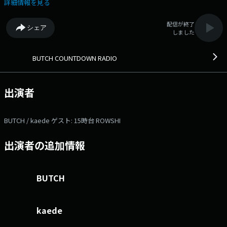
ント・ レディオショー。ＤＪ・裏方・そしてリスナーのすべてがハイテ
詳細情報を見る
ンション、超パワフル。この不景気な時代を吹き飛ばすエネルギーを持っ
ている元気一番プログラム、それが 「ブチカン」。 ▽15:00〜 【 ブ
配信が終了
シェア
チコ登場 】 ブチコ登場！歯に衣着せぬ物言いのブチコとkaedeが雑誌な
しました
どから気になる記事や話題をテーマにトークを展開！ ▽15:11〜 【
TODAY'S REPORT 】 - ▽15:15〜 【 福岡シティエクスプレスVIVOTが
行く 】 FM FUKUOKAのラジオカー「Vivot」が各地の情報をお届けしま
BUTCH COUNTDOWN RADIO
す。 ▽15:30〜 【 ブチカン・KURU×2 GUEST 】 ゲストコーナ
ー ▽15:45〜 【 TRAFFIC REPORT 】 - ▽16:00〜 【 J-POP
POWER COUNTDOWN 】 新旧問わずテーマに沿ってお勧めの邦楽を、２
出演者
～３曲オンエアするコーナー。 ▽16:30〜 【 クイズ！おいくら万
円！？ 】 事件や商品をピックアップし、それに関わった金額をリスナー
に当ててもらいます。 ▽16:51〜 【 ベスト・ヒット ブチカン！！ 】
BUTCH / kaede ゲスト: 15時台 ROWSHI
雰囲気はまるで、昔懐かしい80’sのコーナー。海外の面白こぼれ話などを
紹介しつつ、懐かしの洋楽ヒッツをON AIR！ コーナーの最後には、バー
出演者の追加情報
スデイコールで盛り上げます。 本日のゲスト： 15時台 ROWSHI 番
組Webサイト：https://fmfukuoka.co.jp/program/butch/ メールアドレ
ス：butch@fmfukuoka.jp メッセージフォーム：
https://fmfukuoka.co.jp/message/?program_id=4 Xハッシュタグは
BUTCH
「#ブチカン」 Xアカウントは「@butchcdr」
kaede