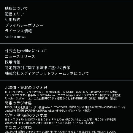
聴取について
配信エリア
利用規約
プライバシーポリシー
ライセンス情報
radiko news
株式会社radikoについて
ニュースリリース
採用情報
特定商取引に関する法律に基づく表示
株式会社メディアプラットフォームラボについて
北海道・東北のラジオ局
ＨＢＣラジオ
ＳＴＶラジオ
AIR-G'（FM北海道）
FM NORTH WAVE
ＲＡＢ青森放送
エフエム青森
IBCラジオ
エフエム岩手
tbcラジオ
Date fm（エフエム仙台）
ABSラジオ
エフエム秋田
YBC山形放送
Rhythm Station エフエム山形
RFCラジオ福島
ふくしまFM
NHK AM（札幌）
NHK AM（仙台）
関東のラジオ局
TBSラジオ
文化放送
ニッポン放送
interfm
TOKYO FM
J-WAVE
ラジオ日本
BAYFM78
NACK5
ＦＭヨコハマ
LuckyFM 茨城放送
CRT栃木放送
RadioBerry
FM GUNMA
NHK AM（東京）
北陸・甲信越のラジオ局
ＢＳＮラジオ
FM NIIGATA
ＫＮＢラジオ
ＦＭとやま
MROラジオ
エフエム石川
FBCラジオ
FM福井
YBSラジオ
FM FUJI
SBCラジオ
ＦＭ長野
NHK AM（東京）
NHK AM（名古屋）
中部のラジオ局
CBCラジオ
東海ラジオ
ぎふチャン
ZIP-FM
FM AICHI
ＦＭ ＧＩＦＵ
SBSラジオ
K-MIX SHIZUOKA