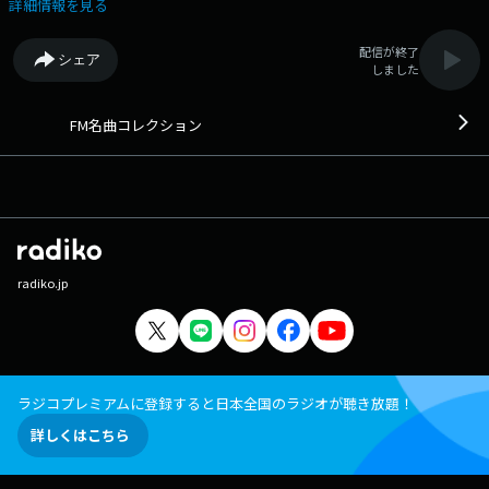
楽番組です。 番組Webサイト：
詳細情報を見る
https://fmfukuoka.co.jp/program/fmmc/ メッセージフォーム：
https://fmfukuoka.co.jp/message/?program_id=30
配信が終了
シェア
しました
FM名曲コレクション
radiko.jp
ラジコプレミアムに登録すると日本全国のラジオが聴き放題！
詳しくはこちら