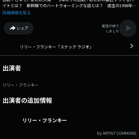
イトとは？ 新幹線でのハートウォーミングな話とは？ 店主の1998年の
書籍『美女と野球』の感想が今、届く。 などなど・・・ 時に香ばし
詳細情報を見る
く、甘酸っぱく、ほろ苦い・・・ スナックトークが繰り広げられます。
お楽しみに。 番組Webサイト：https://www.tfm.co.jp/snack/ メッ
配信が終了
シェア
セージフォーム：https://www.tfm.co.jp/f/snack/form
しました
リリー・フランキー「スナック ラジオ」
出演者
リリー・フランキー
出演者の追加情報
リリー・フランキー
by ARTIST COMMONS