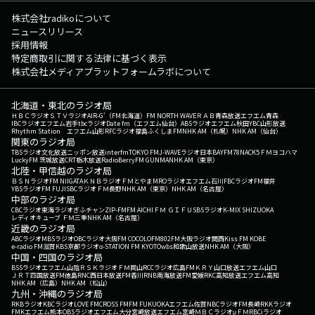
株式会社radikoについて
ニュースリリース
採用情報
特定商取引に関する法律に基づく表示
株式会社メディアプラットフォームラボについて
北海道・東北のラジオ局
ＨＢＣラジオ
ＳＴＶラジオ
AIR-G'（FM北海道）
FM NORTH WAVE
ＲＡＢ青森放送
エフエム青森
IBCラジオ
エフエム岩手
tbcラジオ
Date fm（エフエム仙台）
ABSラジオ
エフエム秋田
YBC山形放送
Rhythm Station エフエム山形
RFCラジオ福島
ふくしまFM
NHK AM（札幌）
NHK AM（仙台）
関東のラジオ局
TBSラジオ
文化放送
ニッポン放送
interfm
TOKYO FM
J-WAVE
ラジオ日本
BAYFM78
NACK5
ＦＭヨコハマ
LuckyFM 茨城放送
CRT栃木放送
RadioBerry
FM GUNMA
NHK AM（東京）
北陸・甲信越のラジオ局
ＢＳＮラジオ
FM NIIGATA
ＫＮＢラジオ
ＦＭとやま
MROラジオ
エフエム石川
FBCラジオ
FM福井
YBSラジオ
FM FUJI
SBCラジオ
ＦＭ長野
NHK AM（東京）
NHK AM（名古屋）
中部のラジオ局
CBCラジオ
東海ラジオ
ぎふチャン
ZIP-FM
FM AICHI
ＦＭ ＧＩＦＵ
SBSラジオ
K-MIX SHIZUOKA
レディオキューブ ＦＭ三重
NHK AM（名古屋）
近畿のラジオ局
ABCラジオ
MBSラジオ
OBCラジオ大阪
FM COCOLO
FM802
FM大阪
ラジオ関西
Kiss FM KOBE
e-radio FM滋賀
KBS京都ラジオ
α-STATION FM KYOTO
wbs和歌山放送
NHK AM（大阪）
中国・四国のラジオ局
BSSラジオ
エフエム山陰
ＲＳＫラジオ
ＦＭ岡山
RCCラジオ
広島FM
ＫＲＹ山口放送
エフエム山口
ＪＲＴ四国放送
FM徳島
RNC西日本放送
FM香川
RNB南海放送
FM愛媛
RKC高知放送
エフエム高知
NHK AM（広島）
NHK AM（松山）
九州・沖縄のラジオ局
RKBラジオ
KBCラジオ
LOVE FM
CROSS FM
FM FUKUOKA
エフエム佐賀
NBCラジオ
FM長崎
RKKラジオ
FMKエフエム熊本
OBSラジオ
エフエム大分
宮崎放送
エフエム宮崎
ＭＢＣラジオ
μＦＭ
RBCiラジオ