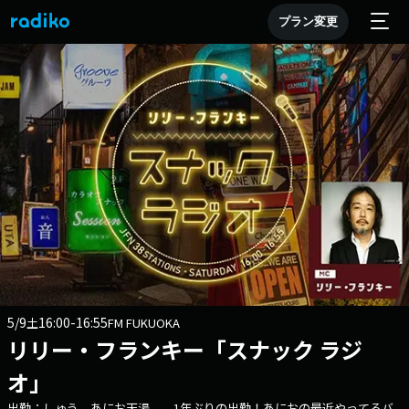
プラン変更
5/9
16:00-16:55
土
FM FUKUOKA
リリー・フランキー「スナック ラジ
オ」
出勤：しゅう、あにお天湯 1年ぶりの出勤！あにおの最近やってるバ