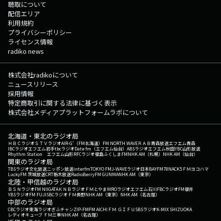
聴取について
配信エリア
利用規約
プライバシーポリシー
ライセンス情報
radiko news
株式会社radikoについて
ニュースリリース
採用情報
特定商取引に関する法律に基づく表示
株式会社メディアプラットフォームラボについて
北海道・東北のラジオ局
ＨＢＣラジオ
ＳＴＶラジオ
AIR-G'（FM北海道）
FM NORTH WAVE
ＲＡＢ青森放送
エフエム青森
IBCラジオ
エフエム岩手
tbcラジオ
Date fm（エフエム仙台）
ABSラジオ
エフエム秋田
YBC山形放送
Rhythm Station エフエム山形
RFCラジオ福島
ふくしまFM
NHK AM（札幌）
NHK AM（仙台）
関東のラジオ局
TBSラジオ
文化放送
ニッポン放送
interfm
TOKYO FM
J-WAVE
ラジオ日本
BAYFM78
NACK5
ＦＭヨコハマ
LuckyFM 茨城放送
CRT栃木放送
RadioBerry
FM GUNMA
NHK AM（東京）
北陸・甲信越のラジオ局
ＢＳＮラジオ
FM NIIGATA
ＫＮＢラジオ
ＦＭとやま
MROラジオ
エフエム石川
FBCラジオ
FM福井
YBSラジオ
FM FUJI
SBCラジオ
ＦＭ長野
NHK AM（東京）
NHK AM（名古屋）
中部のラジオ局
CBCラジオ
東海ラジオ
ぎふチャン
ZIP-FM
FM AICHI
ＦＭ ＧＩＦＵ
SBSラジオ
K-MIX SHIZUOKA
レディオキューブ ＦＭ三重
NHK AM（名古屋）