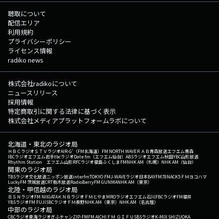
聴取について
配信エリア
利用規約
プライバシーポリシー
ライセンス情報
radiko news
株式会社radikoについて
ニュースリリース
採用情報
特定商取引に関する法律に基づく表示
株式会社メディアプラットフォームラボについて
北海道・東北のラジオ局
ＨＢＣラジオ
ＳＴＶラジオ
AIR-G'（FM北海道）
FM NORTH WAVE
ＲＡＢ青森放送
エフエム青森
IBCラジオ
エフエム岩手
tbcラジオ
Date fm（エフエム仙台）
ABSラジオ
エフエム秋田
YBC山形放送
Rhythm Station エフエム山形
RFCラジオ福島
ふくしまFM
NHK AM（札幌）
NHK AM（仙台）
関東のラジオ局
TBSラジオ
文化放送
ニッポン放送
interfm
TOKYO FM
J-WAVE
ラジオ日本
BAYFM78
NACK5
ＦＭヨコハマ
LuckyFM 茨城放送
CRT栃木放送
RadioBerry
FM GUNMA
NHK AM（東京）
北陸・甲信越のラジオ局
ＢＳＮラジオ
FM NIIGATA
ＫＮＢラジオ
ＦＭとやま
MROラジオ
エフエム石川
FBCラジオ
FM福井
YBSラジオ
FM FUJI
SBCラジオ
ＦＭ長野
NHK AM（東京）
NHK AM（名古屋）
中部のラジオ局
CBCラジオ
東海ラジオ
ぎふチャン
ZIP-FM
FM AICHI
ＦＭ ＧＩＦＵ
SBSラジオ
K-MIX SHIZUOKA