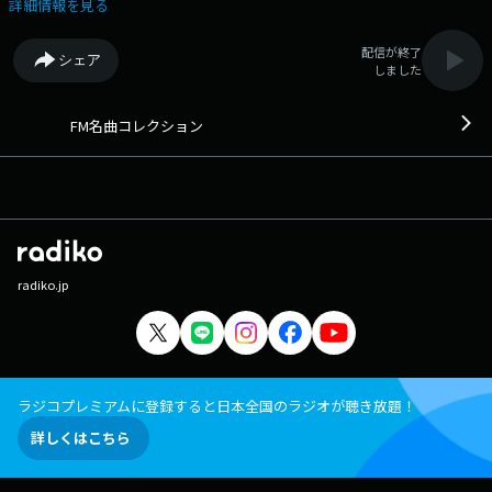
楽番組です。 番組Webサイト：
詳細情報を見る
https://fmfukuoka.co.jp/program/fmmc/ メッセージフォーム：
https://fmfukuoka.co.jp/message/?program_id=30
配信が終了
シェア
しました
FM名曲コレクション
radiko.jp
ラジコプレミアムに登録すると日本全国のラジオが聴き放題！
詳しくはこちら