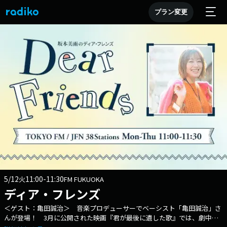
プラン変更
5/12
11:00-11:30
火
FM FUKUOKA
ディア・フレンズ
＜ゲスト：亀田誠治＞ 音楽プロデューサーでベーシスト「 亀田誠治」さ
んが登場！ 3月に公開された映画『君が最後に遺した歌』では、劇中歌4