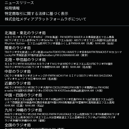
ニュースリリース
採用情報
特定商取引に関する法律に基づく表示
株式会社メディアプラットフォームラボについて
北海道・東北のラジオ局
ＨＢＣラジオ
ＳＴＶラジオ
AIR-G'（FM北海道）
FM NORTH WAVE
ＲＡＢ青森放送
エフエム青森
IBCラジオ
エフエム岩手
tbcラジオ
Date fm（エフエム仙台）
ABSラジオ
エフエム秋田
YBC山形放送
Rhythm Station エフエム山形
RFCラジオ福島
ふくしまFM
NHK AM（札幌）
NHK AM（仙台）
関東のラジオ局
TBSラジオ
文化放送
ニッポン放送
interfm
TOKYO FM
J-WAVE
ラジオ日本
BAYFM78
NACK5
ＦＭヨコハマ
LuckyFM 茨城放送
CRT栃木放送
RadioBerry
FM GUNMA
NHK AM（東京）
北陸・甲信越のラジオ局
ＢＳＮラジオ
FM NIIGATA
ＫＮＢラジオ
ＦＭとやま
MROラジオ
エフエム石川
FBCラジオ
FM福井
YBSラジオ
FM FUJI
SBCラジオ
ＦＭ長野
NHK AM（東京）
NHK AM（名古屋）
中部のラジオ局
CBCラジオ
東海ラジオ
ぎふチャン
ZIP-FM
FM AICHI
ＦＭ ＧＩＦＵ
SBSラジオ
K-MIX SHIZUOKA
レディオキューブ ＦＭ三重
NHK AM（名古屋）
近畿のラジオ局
ABCラジオ
MBSラジオ
OBCラジオ大阪
FM COCOLO
FM802
FM大阪
ラジオ関西
Kiss FM KOBE
e-radio FM滋賀
KBS京都ラジオ
α-STATION FM KYOTO
wbs和歌山放送
NHK AM（大阪）
中国・四国のラジオ局
BSSラジオ
エフエム山陰
ＲＳＫラジオ
ＦＭ岡山
RCCラジオ
広島FM
ＫＲＹ山口放送
エフエム山口
ＪＲＴ四国放送
FM徳島
RNC西日本放送
FM香川
RNB南海放送
FM愛媛
RKC高知放送
エフエム高知
NHK AM（広島）
NHK AM（松山）
九州・沖縄のラジオ局
RKBラジオ
KBCラジオ
LOVE FM
CROSS FM
FM FUKUOKA
エフエム佐賀
NBCラジオ
FM長崎
RKKラジオ
FMKエフエム熊本
OBSラジオ
エフエム大分
宮崎放送
エフエム宮崎
ＭＢＣラジオ
μＦＭ
RBCiラジオ
ラジオ沖縄
FM沖縄
NHK AM（福岡）
全国のラジオ局