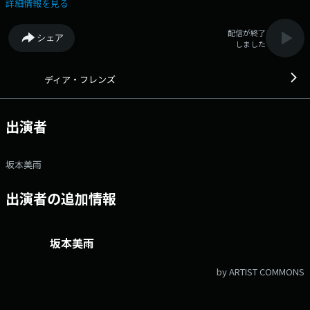
曲と劇伴を含めた音楽全体を担当。 そして、亀田さんが実行委員長を
詳細情報を見る
つとめる『日比谷音楽祭』が5月30日・31日に開催！ 2019年にスタート
し、今年で8年目。 「誰もに開かれた音楽祭」として、無料で開催され
配信が終了
シェア
ています。 今年の【日比谷音楽祭】の見どころについてもうかがいま
しました
す。 番組Webサイト：https://www.tfm.co.jp/dear/ Xハッシュタ
グは「#ディアフレンズ」 Xアカウントは「@dearfriends80」
ディア・フレンズ
出演者
坂本美雨
出演者の追加情報
坂本美雨
by ARTIST COMMONS