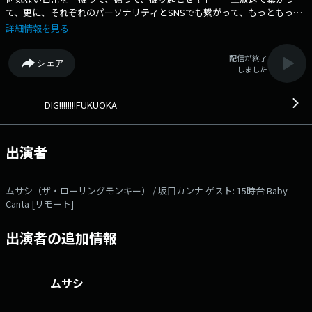
て、更に、それぞれのパーソナリティとSNSでも繋がって、もっともっと
深い関係になりましょう！ ▽15:09〜 【 TODAY'S REPORT 】 -
詳細情報を見る
▽15:15〜 【 ゲスト ディグ 】 ゲスト ▽15:34〜 【 TRAFFIC REPORT
】 - 本日のゲスト： 15時台 Baby Canta [リモート] 番組Webサイ
配信が終了
シェア
ト：https://fmfukuoka.co.jp/program/dig/ メールアドレス：
しました
dig@fmfukuoka.jp メッセージフォーム：
https://fmfukuoka.co.jp/message/?program_id=2 Xハッシュタグは
「#digfukuoka」 Xアカウントは「@digfukuoka」
DIG!!!!!!!!FUKUOKA
出演者
ムサシ（ザ・ローリングモンキー） / 坂口カンナ ゲスト: 15時台 Baby
Canta [リモート]
出演者の追加情報
ムサシ