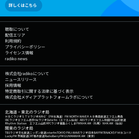
詳しくはこちら
聴取について
配信エリア
利用規約
プライバシーポリシー
ライセンス情報
radiko news
株式会社radikoについて
ニュースリリース
採用情報
特定商取引に関する法律に基づく表示
株式会社メディアプラットフォームラボについて
北海道・東北のラジオ局
ＨＢＣラジオ
ＳＴＶラジオ
AIR-G'（FM北海道）
FM NORTH WAVE
ＲＡＢ青森放送
エフエム青森
IBCラジオ
エフエム岩手
tbcラジオ
Date fm（エフエム仙台）
ABSラジオ
エフエム秋田
YBC山形放送
Rhythm Station エフエム山形
RFCラジオ福島
ふくしまFM
NHK AM（札幌）
NHK AM（仙台）
関東のラジオ局
TBSラジオ
文化放送
ニッポン放送
interfm
TOKYO FM
J-WAVE
ラジオ日本
BAYFM78
NACK5
ＦＭヨコハマ
LuckyFM 茨城放送
CRT栃木放送
RadioBerry
FM GUNMA
NHK AM（東京）