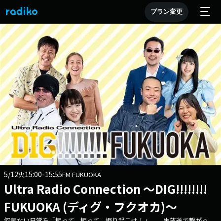
プラン変更
5/12
15:00-15:55
火
FM FUKUOKA
Ultra Radio Connection ～DIG!!!!!!!!
FUKUOKA (ディグ・フクオカ)～
何気ない日常を「掘って、掘って、掘り起こせ！」 生放送で繋がっ