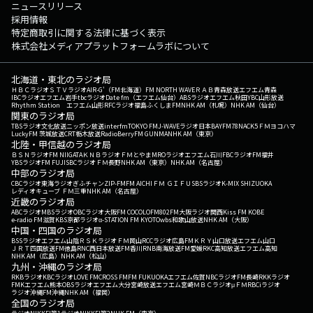
ニュースリリース
採用情報
特定商取引に関する法律に基づく表示
株式会社メディアプラットフォームラボについて
北海道・東北のラジオ局
ＨＢＣラジオ
ＳＴＶラジオ
AIR-G'（FM北海道）
FM NORTH WAVE
ＲＡＢ青森放送
エフエム青森
IBCラジオ
エフエム岩手
tbcラジオ
Date fm（エフエム仙台）
ABSラジオ
エフエム秋田
YBC山形放送
Rhythm Station エフエム山形
RFCラジオ福島
ふくしまFM
NHK AM（札幌）
NHK AM（仙台）
関東のラジオ局
TBSラジオ
文化放送
ニッポン放送
interfm
TOKYO FM
J-WAVE
ラジオ日本
BAYFM78
NACK5
ＦＭヨコハマ
LuckyFM 茨城放送
CRT栃木放送
RadioBerry
FM GUNMA
NHK AM（東京）
北陸・甲信越のラジオ局
ＢＳＮラジオ
FM NIIGATA
ＫＮＢラジオ
ＦＭとやま
MROラジオ
エフエム石川
FBCラジオ
FM福井
YBSラジオ
FM FUJI
SBCラジオ
ＦＭ長野
NHK AM（東京）
NHK AM（名古屋）
中部のラジオ局
CBCラジオ
東海ラジオ
ぎふチャン
ZIP-FM
FM AICHI
ＦＭ ＧＩＦＵ
SBSラジオ
K-MIX SHIZUOKA
レディオキューブ ＦＭ三重
NHK AM（名古屋）
近畿のラジオ局
ABCラジオ
MBSラジオ
OBCラジオ大阪
FM COCOLO
FM802
FM大阪
ラジオ関西
Kiss FM KOBE
e-radio FM滋賀
KBS京都ラジオ
α-STATION FM KYOTO
wbs和歌山放送
NHK AM（大阪）
中国・四国のラジオ局
BSSラジオ
エフエム山陰
ＲＳＫラジオ
ＦＭ岡山
RCCラジオ
広島FM
ＫＲＹ山口放送
エフエム山口
ＪＲＴ四国放送
FM徳島
RNC西日本放送
FM香川
RNB南海放送
FM愛媛
RKC高知放送
エフエム高知
NHK AM（広島）
NHK AM（松山）
九州・沖縄のラジオ局
RKBラジオ
KBCラジオ
LOVE FM
CROSS FM
FM FUKUOKA
エフエム佐賀
NBCラジオ
FM長崎
RKKラジオ
FMKエフエム熊本
OBSラジオ
エフエム大分
宮崎放送
エフエム宮崎
ＭＢＣラジオ
μＦＭ
RBCiラジオ
ラジオ沖縄
FM沖縄
NHK AM（福岡）
全国のラジオ局