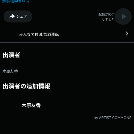
域・企業・行政の様々な取り組みや、飲酒運転撲滅に対する人々の思いを
詳細情報を見る
紹介していきます。 番組Webサイト：
https://fmfukuoka.co.jp/program/boku/ メッセージフォーム：
配信が終了
シェア
https://fmfukuoka.co.jp/message/?program_id=44
しました
みんなで撲滅 飲酒運転
出演者
木原友香
出演者の追加情報
木原友香
by ARTIST COMMONS