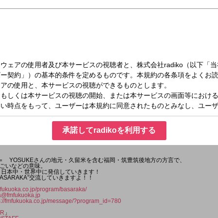
（火）20:30～21:00
ARAKA!!
承諾してradikoを利用する
） ＝ YOSUKEさんの地元・久留米を含む福岡・筑豊筑後地方の方言で、
ごいなどの意味。
岡から日本中・世界中に発信していきます！
ASARAKA”交流していきますよ！！
fmfukuoka.co.jp/program/basaraka/
a@fmfukuoka.jp
s://fmfukuoka.co.jp/message/?program_id=780
IR
」