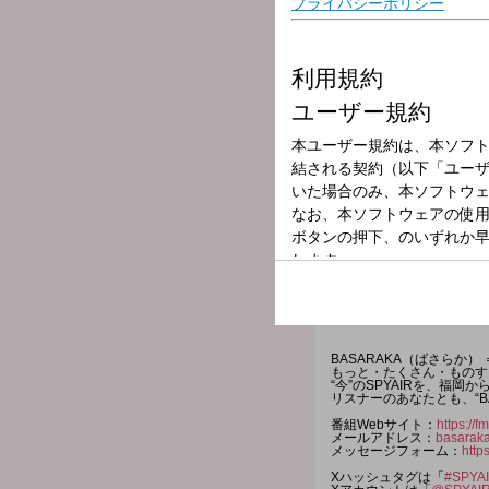
放送局
放送時間
2026年5月12日
番組名
SPYAIR の BAS
BASARAKA（ばさらか
もっと・たくさん・ものす
“今”のSPYAIRを、福
リスナーのあなたとも、“B
番組Webサイト：
https://
メールアドレス：
basarak
メッセージフォーム：
http
Xハッシュタグは「
#SPYA