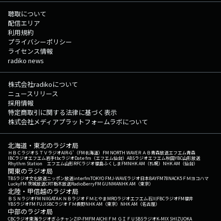
聴取について
配信エリア
利用規約
プライバシーポリシー
ライセンス情報
radiko news
株式会社radikoについて
ニュースリリース
採用情報
特定商取引に関する法律に基づく表示
株式会社メディアプラットフォームラボについて
北海道・東北のラジオ局
ＨＢＣラジオ
ＳＴＶラジオ
AIR-G'（FM北海道）
FM NORTH WAVE
ＲＡＢ青森放送
エフエム青森
IBCラジオ
エフエム岩手
tbcラジオ
Date fm（エフエム仙台）
ABSラジオ
エフエム秋田
YBC山形放送
Rhythm Station エフエム山形
RFCラジオ福島
ふくしまFM
NHK AM（札幌）
NHK AM（仙台）
関東のラジオ局
TBSラジオ
文化放送
ニッポン放送
interfm
TOKYO FM
J-WAVE
ラジオ日本
BAYFM78
NACK5
ＦＭヨコハマ
LuckyFM 茨城放送
CRT栃木放送
RadioBerry
FM GUNMA
NHK AM（東京）
北陸・甲信越のラジオ局
ＢＳＮラジオ
FM NIIGATA
ＫＮＢラジオ
ＦＭとやま
MROラジオ
エフエム石川
FBCラジオ
FM福井
YBSラジオ
FM FUJI
SBCラジオ
ＦＭ長野
NHK AM（東京）
NHK AM（名古屋）
中部のラジオ局
CBCラジオ
東海ラジオ
ぎふチャン
ZIP-FM
FM AICHI
ＦＭ ＧＩＦＵ
SBSラジオ
K-MIX SHIZUOKA