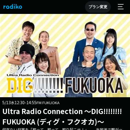
プラン変更
5/13
12:30-14:55
水
FM FUKUOKA
Ultra Radio Connection ～DIG!!!!!!!!
FUKUOKA (ディグ・フクオカ)～
何気ない日常を「掘って、掘って、掘り起こせ！」 生放送で繋がっ