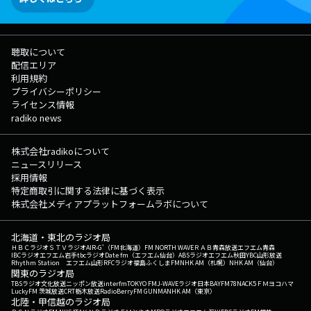
聴取について
配信エリア
利用規約
プライバシーポリシー
ライセンス情報
radiko news
株式会社radikoについて
ニュースリリース
採用情報
特定商取引に関する法律に基づく表示
株式会社メディアプラットフォームラボについて
北海道・東北のラジオ局
ＨＢＣラジオ
ＳＴＶラジオ
AIR-G'（FM北海道）
FM NORTH WAVE
ＲＡＢ青森放送
エフエム青森
IBCラジオ
エフエム岩手
tbcラジオ
Date fm（エフエム仙台）
ABSラジオ
エフエム秋田
YBC山形放送
Rhythm Station エフエム山形
RFCラジオ福島
ふくしまFM
NHK AM（札幌）
NHK AM（仙台）
関東のラジオ局
TBSラジオ
文化放送
ニッポン放送
interfm
TOKYO FM
J-WAVE
ラジオ日本
BAYFM78
NACK5
ＦＭヨコハマ
LuckyFM 茨城放送
CRT栃木放送
RadioBerry
FM GUNMA
NHK AM（東京）
北陸・甲信越のラジオ局