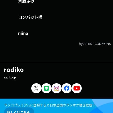
斉藤ふみ
https://fmfukuoka.co.jp/message/?program_id=2 Xハッシュタグは
「#digfukuoka」 Xアカウントは「@digfukuoka」
コンバット満
niina
by ARTIST COMMONS
radiko.jp
ラジコプレミアムに登録すると日本全国のラジオが聴き放題！
詳しくはこちら