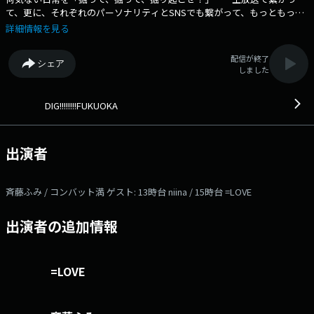
て、更に、それぞれのパーソナリティとSNSでも繋がって、もっともっと
深い関係になりましょう！ ▽12:48〜 【 「教えて！あなたの現場」
詳細情報を見る
】 教えて！あなたの現場 ▽13:20〜 【 TODAY'S REPORT 】 -
▽13:26〜 【 斉藤ふみのキャンプ道 】 キャンプ経験のない岡澤アキラに
配信が終了
シェア
「キャンプの道」を教えるとともに、キャンプの楽しさを伝えていくコー
しました
ナー。 キャンプに欠かせないグッズや誰でもできるキャンプ飯、日常使
いできるキャンプ用品、普段使えるキャンプファッション、 キャンプ場
利用のマナー、キャンプ裏技ベスト５など。リスナーからのキャンプに関
DIG!!!!!!!!FUKUOKA
する情報、質問なども常時受付！ ▽13:42〜 【 TRAFFIC REPORT
】 - ▽14:00〜 【 クイズ！アタック3 】 毎回、生でリスナーと電話
を繋ぎ解答してもらうクイズコーナー。３つのヒントから答えを導き出し
出演者
て頂きます。 正解者には、毎回1000円分の商品券をプレゼント（不正解
の場合、商品券はキャリーオーバー） ▽14:13〜 【 WEATHER REPORT
】 - ▽14:19〜 【 福岡シティエクスプレスVIVOTが行く 】 FM
斉藤ふみ / コンバット満 ゲスト: 13時台 niina / 15時台 =LOVE
FUKUOKAのラジオカー「Vivot」が各地の情報をお届けします。
▽14:25〜 【 パパのミカタ ママのミカタ 】 それぞれの家庭で、父親母親
出演者の追加情報
としての顔を持つコンバット満＆斉藤ふみ。 家庭のパパ・ママからのメ
ッセージに真剣トーク！ ちょっと肩身が狭いパパからの愚痴、ストレス
解消したいママからのお悩みなど コンバット＆ふみがそれぞれの「見
方」で向き合い、 きっと最後はあなたの「味方」になってくれること間
=LOVE
違いなし！ 本日のゲスト： 13時台 niina 、 15時台 =LOVE 番組
Webサイト：https://fmfukuoka.co.jp/program/dig/ メールアドレス：
dig@fmfukuoka.jp メッセージフォーム：