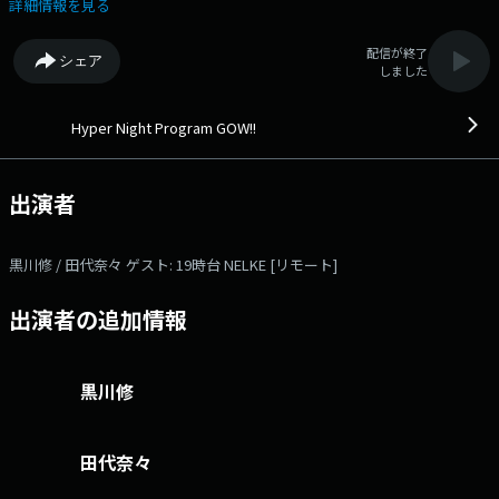
ミュージックにのせて、O＝オリジナルに、そして W＝ワイルドに！個
詳細情報を見る
性がぶつかるパーソナリティーが「ラジオの力」を、貪欲に追求していき
ます。 ▽16:38〜 【 TRAFFIC REPORT 】 - ▽16:42〜 【 WEATHER
配信が終了
シェア
REPORT 】 - ▽17:05〜 【 DJ'Sチョイス 】 各曜日担当のパーソナ
しました
リティー自らいろんなジャンルから選曲。 その日に聞いてほしい曲、こ
んな場面におすすめの曲など切り口をかえて毎日選曲します。
▽17:12〜 【 TRAFFIC REPORT 】 - ▽17:18〜 【 あつまれ！！アイラ
Hyper Night Program GOW!!
ンドシティ中央公園 】 福岡市東区にある「福岡アイランドシティ」のラ
ンドマーク「アイランドシティ中央公園」を通して、 GOW!!のパーソナ
リティー3人が、学び！遊んじゃいます！お楽しみに！ ▽17:34〜 【
出演者
ジャパネットたかた ラジオショッピング 】 ジャパネットたかた ラジオ
ショッピング 本日のゲスト： 19時台 NELKE [リモート] 番組Web
サイト：https://fmfukuoka.co.jp/program/gow/ メールアドレス：
黒川修 / 田代奈々 ゲスト: 19時台 NELKE [リモート]
gow@fmfukuoka.jp メッセージフォーム：
https://fmfukuoka.co.jp/message/?program_id=3 Xハッシュタグは
出演者の追加情報
「#GOW」 Xアカウントは「@fmfukuokagow」
黒川修
田代奈々