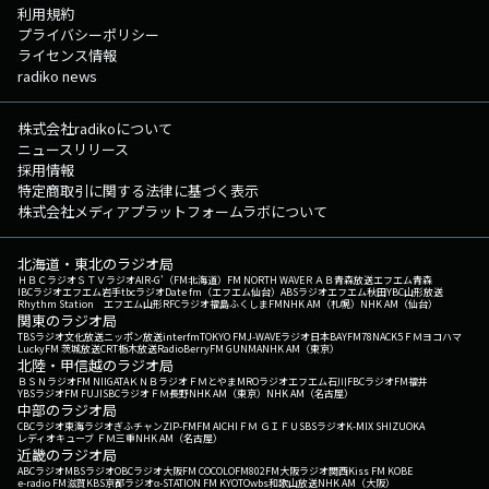
利用規約
プライバシーポリシー
ライセンス情報
radiko news
株式会社radikoについて
ニュースリリース
採用情報
特定商取引に関する法律に基づく表示
株式会社メディアプラットフォームラボについて
北海道・東北のラジオ局
ＨＢＣラジオ
ＳＴＶラジオ
AIR-G'（FM北海道）
FM NORTH WAVE
ＲＡＢ青森放送
エフエム青森
IBCラジオ
エフエム岩手
tbcラジオ
Date fm（エフエム仙台）
ABSラジオ
エフエム秋田
YBC山形放送
Rhythm Station エフエム山形
RFCラジオ福島
ふくしまFM
NHK AM（札幌）
NHK AM（仙台）
関東のラジオ局
TBSラジオ
文化放送
ニッポン放送
interfm
TOKYO FM
J-WAVE
ラジオ日本
BAYFM78
NACK5
ＦＭヨコハマ
LuckyFM 茨城放送
CRT栃木放送
RadioBerry
FM GUNMA
NHK AM（東京）
北陸・甲信越のラジオ局
ＢＳＮラジオ
FM NIIGATA
ＫＮＢラジオ
ＦＭとやま
MROラジオ
エフエム石川
FBCラジオ
FM福井
YBSラジオ
FM FUJI
SBCラジオ
ＦＭ長野
NHK AM（東京）
NHK AM（名古屋）
中部のラジオ局
CBCラジオ
東海ラジオ
ぎふチャン
ZIP-FM
FM AICHI
ＦＭ ＧＩＦＵ
SBSラジオ
K-MIX SHIZUOKA
レディオキューブ ＦＭ三重
NHK AM（名古屋）
近畿のラジオ局
ABCラジオ
MBSラジオ
OBCラジオ大阪
FM COCOLO
FM802
FM大阪
ラジオ関西
Kiss FM KOBE
e-radio FM滋賀
KBS京都ラジオ
α-STATION FM KYOTO
wbs和歌山放送
NHK AM（大阪）