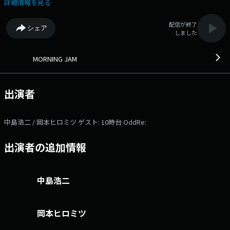
く、たまには熱く、そして時々アホに語ります。 殺伐としたこの現代社
詳細情報を見る
会をスマートに生き抜くためにマストなレディオプログラム。 壊れかけ
のレディオでも聴けます！(うそぴょーん！) ▽09:00〜 【 問題で
配信が終了
シェア
す！！ 】 毎朝９時の時報直後のクイズコーナー。“超難問”かつ“独創的
しました
な”クイズをスタッフが日夜考え出題。 ぜひ、チャレンジしてみ
て！！ ▽09:25〜 【 TODAY'S REPORT 】 - ▽09:29〜 【 TRAFFIC
REPORT 】 - ▽09:35〜 【 ニュースをよむ 】 新聞や雑誌で伝えら
MORNING JAM
れるニュースの中から、番組やリスナーが最も気になるニュース（出来
事）を取り上げて、そのテーマにふさわしいコメンテーターにご出演いた
だき、ご意見や見解を伺います。 ▽09:46〜 【 WEATHER REPORT
出演者
】 - ▽10:00〜 【 リスナーの主張 】 政治経済から四方山話まで、
リスナーが訴えたいことを募集し発表するコーナーです。ストレス解消に
一役かいます！ ▽10:13〜 【 JAMテレ 】 リスナーと電話でお話。
中島浩二 / 岡本ヒロミツ ゲスト: 10時台 OddRe:
（アーティスト、スポーツ選手、話題の人が生出演の場合もありま
す） ▽10:30〜 【 おもろい家族 】 家族や同僚など、身近な人に起こ
出演者の追加情報
った笑える話や、ホロッときた話などをご紹介。 ▽10:43〜 【 快適生
活ラジオショッピング 】 ラジオショッピング 本日のゲスト： 10時
台 OddRe: 番組Webサイト：
https://fmfukuoka.co.jp/program/jam/ メールアドレス：
中島浩二
jam@fmfukuoka.jp メッセージフォーム：
https://fmfukuoka.co.jp/message/?program_id=1
岡本ヒロミツ