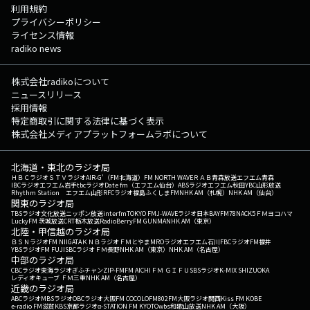
利用規約
プライバシーポリシー
ライセンス情報
radiko news
株式会社radikoについて
ニュースリリース
採用情報
特定商取引に関する法律に基づく表示
株式会社メディアプラットフォームラボについて
北海道・東北のラジオ局
ＨＢＣラジオ
ＳＴＶラジオ
AIR-G'（FM北海道）
FM NORTH WAVE
ＲＡＢ青森放送
エフエム青森
IBCラジオ
エフエム岩手
tbcラジオ
Date fm（エフエム仙台）
ABSラジオ
エフエム秋田
YBC山形放送
Rhythm Station エフエム山形
RFCラジオ福島
ふくしまFM
NHK AM（札幌）
NHK AM（仙台）
関東のラジオ局
TBSラジオ
文化放送
ニッポン放送
interfm
TOKYO FM
J-WAVE
ラジオ日本
BAYFM78
NACK5
ＦＭヨコハマ
LuckyFM 茨城放送
CRT栃木放送
RadioBerry
FM GUNMA
NHK AM（東京）
北陸・甲信越のラジオ局
ＢＳＮラジオ
FM NIIGATA
ＫＮＢラジオ
ＦＭとやま
MROラジオ
エフエム石川
FBCラジオ
FM福井
YBSラジオ
FM FUJI
SBCラジオ
ＦＭ長野
NHK AM（東京）
NHK AM（名古屋）
中部のラジオ局
CBCラジオ
東海ラジオ
ぎふチャン
ZIP-FM
FM AICHI
ＦＭ ＧＩＦＵ
SBSラジオ
K-MIX SHIZUOKA
レディオキューブ ＦＭ三重
NHK AM（名古屋）
近畿のラジオ局
ABCラジオ
MBSラジオ
OBCラジオ大阪
FM COCOLO
FM802
FM大阪
ラジオ関西
Kiss FM KOBE
e-radio FM滋賀
KBS京都ラジオ
α-STATION FM KYOTO
wbs和歌山放送
NHK AM（大阪）