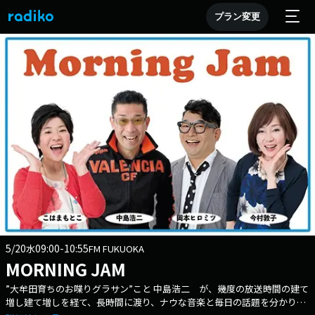
プラン変更
5/20
09:00-10:55
水
FM FUKUOKA
MORNING JAM
”大牟田育ちのお喋りグラサン”こと 中島浩二 が、幾度の放送時間の建て
増し建て増しを経て、長時間に渡り、ナウな音楽と毎日の話題を分かり易