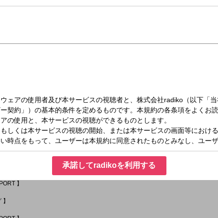
（水）15:00～15:55
Connection ～DIG!!!!!!!! FUKUOKA (ディグ・フクオカ)～
掘って、掘り起こせ！」
承諾してradikoを利用する
それぞれのパーソナリティとSNSでも繋がって、もっともっと深い関係になりまし
EPORT 】
グ 】