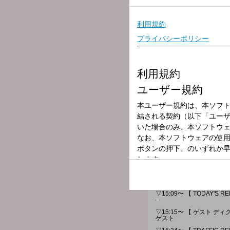
放送局
放送時間
2026年5月20日
番組名
Ultra Radio 
何気ない日常を「掘って、
生放送で繋がって、更に、
▽15:09〜 【 TODAY'S R
-
▽15:15〜 【 ゲスト ディ
ゲスト