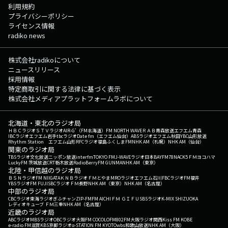
利用規約
プライバシーポリシー
ライセンス情報
radiko news
株式会社radikoについて
ニュースリリース
採用情報
特定商取引に関する法律に基づく表示
株式会社メディアプラットフォームラボについて
北海道・東北のラジオ局
ＨＢＣラジオ
ＳＴＶラジオ
AIR-G'（FM北海道）
FM NORTH WAVE
ＲＡＢ青森放送
エフエム青森
IBCラジオ
エフエム岩手
tbcラジオ
Date fm（エフエム仙台）
ABSラジオ
エフエム秋田
YBC山形放送
Rhythm Station エフエム山形
RFCラジオ福島
ふくしまFM
NHK AM（札幌）
NHK AM（仙台）
関東のラジオ局
TBSラジオ
文化放送
ニッポン放送
interfm
TOKYO FM
J-WAVE
ラジオ日本
BAYFM78
NACK5
ＦＭヨコハマ
LuckyFM 茨城放送
CRT栃木放送
RadioBerry
FM GUNMA
NHK AM（東京）
北陸・甲信越のラジオ局
ＢＳＮラジオ
FM NIIGATA
ＫＮＢラジオ
ＦＭとやま
MROラジオ
エフエム石川
FBCラジオ
FM福井
YBSラジオ
FM FUJI
SBCラジオ
ＦＭ長野
NHK AM（東京）
NHK AM（名古屋）
中部のラジオ局
CBCラジオ
東海ラジオ
ぎふチャン
ZIP-FM
FM AICHI
ＦＭ ＧＩＦＵ
SBSラジオ
K-MIX SHIZUOKA
レディオキューブ ＦＭ三重
NHK AM（名古屋）
近畿のラジオ局
ABCラジオ
MBSラジオ
OBCラジオ大阪
FM COCOLO
FM802
FM大阪
ラジオ関西
Kiss FM KOBE
e-radio FM滋賀
KBS京都ラジオ
α-STATION FM KYOTO
wbs和歌山放送
NHK AM（大阪）