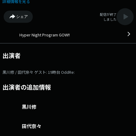
ミュージックにのせて、O＝オリジナルに、そして W＝ワイルドに！個
詳細情報を見る
性がぶつかるパーソナリティーが「ラジオの力」を、貪欲に追求していき
ます。 ▽18:03〜 【 TODAY'S REPORT 】 - ▽18:08〜 【
配信が終了
シェア
TODAY'S ローカル REPORT 】 福岡、北九州、佐賀などなど、ローカル
しました
ニュースをそのご当地の方言で田代奈々をはじめ、ご当地担当がまじめに
お伝えするコーナー。 ▽18:13〜 【 TRAFFIC REPORT 】 -
▽18:18〜 【 Today's GOW!! 】 びっくりニュース、ほのぼのローカルニ
Hyper Night Program GOW!!
ュースなどのB級ニュースを黒川＆田代がおもしろい解説で紹介しま
す。 ▽18:23〜 【 食堂GOW!! 】 食べ物をテーマに、リスナーのみな
さんの晩ご飯のメニューや得意料理などのレシピや最近食べたおいしい物
出演者
の話などを紹介。 ▽19:06〜 【 WEATHER REPORT 】 - ▽19:15〜
【 トゥデイズ・ゲスト 】 トゥデイズ・ゲスト ▽20:05〜 【
WEATHER REPORT 】 - 本日のゲスト： 19時台 OddRe: 番組Web
黒川修 / 田代奈々 ゲスト: 19時台 OddRe:
サイト：https://fmfukuoka.co.jp/program/gow/ メールアドレス：
gow@fmfukuoka.jp メッセージフォーム：
出演者の追加情報
https://fmfukuoka.co.jp/message/?program_id=3 Xハッシュタグは
「#GOW」 Xアカウントは「@fmfukuokagow」
黒川修
田代奈々