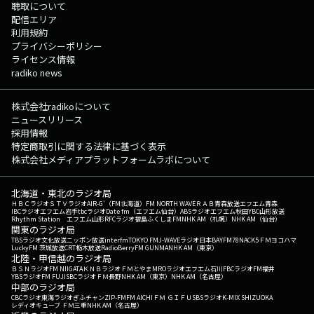
聴取について
配信エリア
利用規約
プライバシーポリシー
ライセンス情報
radiko news
株式会社radikoについて
ニュースリリース
採用情報
特定商取引に関する法律に基づく表示
株式会社メディアプラットフォームラボについて
北海道・東北のラジオ局
ＨＢＣラジオ
ＳＴＶラジオ
AIR-G'（FM北海道）
FM NORTH WAVE
ＲＡＢ青森放送
エフエム青森
IBCラジオ
エフエム岩手
tbcラジオ
Date fm（エフエム仙台）
ABSラジオ
エフエム秋田
YBC山形放送
Rhythm Station エフエム山形
RFCラジオ福島
ふくしまFM
NHK AM（札幌）
NHK AM（仙台）
関東のラジオ局
TBSラジオ
文化放送
ニッポン放送
interfm
TOKYO FM
J-WAVE
ラジオ日本
BAYFM78
NACK5
ＦＭヨコハマ
LuckyFM 茨城放送
CRT栃木放送
RadioBerry
FM GUNMA
NHK AM（東京）
北陸・甲信越のラジオ局
ＢＳＮラジオ
FM NIIGATA
ＫＮＢラジオ
ＦＭとやま
MROラジオ
エフエム石川
FBCラジオ
FM福井
YBSラジオ
FM FUJI
SBCラジオ
ＦＭ長野
NHK AM（東京）
NHK AM（名古屋）
中部のラジオ局
CBCラジオ
東海ラジオ
ぎふチャン
ZIP-FM
FM AICHI
ＦＭ ＧＩＦＵ
SBSラジオ
K-MIX SHIZUOKA
レディオキューブ ＦＭ三重
NHK AM（名古屋）