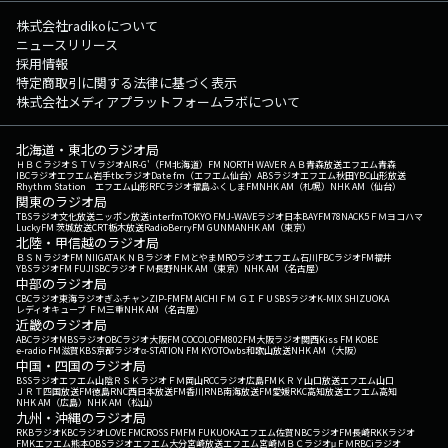
株式会社radikoについて
ニュースリリース
採用情報
特定商取引に関する法律に基づく表示
株式会社メディアプラットフォームラボについて
北海道・東北のラジオ局
ＨＢＣラジオ
ＳＴＶラジオ
AIR-G'（FM北海道）
FM NORTH WAVE
ＲＡＢ青森放送
エフエム青森
IBCラジオ
エフエム岩手
tbcラジオ
Date fm（エフエム仙台）
ABSラジオ
エフエム秋田
YBC山形放送
Rhythm Station エフエム山形
RFCラジオ福島
ふくしまFM
NHK AM（札幌）
NHK AM（仙台）
関東のラジオ局
TBSラジオ
文化放送
ニッポン放送
interfm
TOKYO FM
J-WAVE
ラジオ日本
BAYFM78
NACK5
ＦＭヨコハマ
LuckyFM 茨城放送
CRT栃木放送
RadioBerry
FM GUNMA
NHK AM（東京）
北陸・甲信越のラジオ局
ＢＳＮラジオ
FM NIIGATA
ＫＮＢラジオ
ＦＭとやま
MROラジオ
エフエム石川
FBCラジオ
FM福井
YBSラジオ
FM FUJI
SBCラジオ
ＦＭ長野
NHK AM（東京）
NHK AM（名古屋）
中部のラジオ局
CBCラジオ
東海ラジオ
ぎふチャン
ZIP-FM
FM AICHI
ＦＭ ＧＩＦＵ
SBSラジオ
K-MIX SHIZUOKA
レディオキューブ ＦＭ三重
NHK AM（名古屋）
近畿のラジオ局
ABCラジオ
MBSラジオ
OBCラジオ大阪
FM COCOLO
FM802
FM大阪
ラジオ関西
Kiss FM KOBE
e-radio FM滋賀
KBS京都ラジオ
α-STATION FM KYOTO
wbs和歌山放送
NHK AM（大阪）
中国・四国のラジオ局
BSSラジオ
エフエム山陰
ＲＳＫラジオ
ＦＭ岡山
RCCラジオ
広島FM
ＫＲＹ山口放送
エフエム山口
ＪＲＴ四国放送
FM徳島
RNC西日本放送
FM香川
RNB南海放送
FM愛媛
RKC高知放送
エフエム高知
NHK AM（広島）
NHK AM（松山）
九州・沖縄のラジオ局
RKBラジオ
KBCラジオ
LOVE FM
CROSS FM
FM FUKUOKA
エフエム佐賀
NBCラジオ
FM長崎
RKKラジオ
FMKエフエム熊本
OBSラジオ
エフエム大分
宮崎放送
エフエム宮崎
ＭＢＣラジオ
μＦＭ
RBCiラジオ