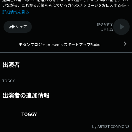
いながら、これから起業を考えている方へのメッセージをお伝えする番
組。 毎週あるキーワードに沿って起業の「きっかけ」「成功・失敗談」
詳細情報を見る
「アドバイス」などをゲストに伺っていきます。 番組Webサイト：
https://fmfukuoka.co.jp/program/startup/ メールアドレス：
配信が終了
シェア
startup@fmfukuoka.jp メッセージフォーム：
しました
https://fmfukuoka.co.jp/message/?program_id=24
モダンプロジェ presents スタートアップRadio
出演者
TOGGY
出演者の追加情報
TOGGY
by ARTIST COMMONS